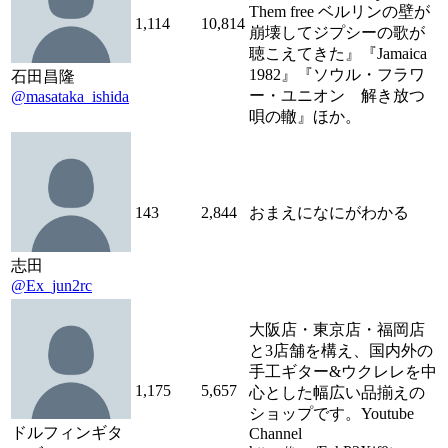
Them free ベルリンの壁が
1,114
10,814
崩壊してジプシーの歌が
聴こえてきた』『Jamaica
1982』『ソウル・フラワ
石田昌隆
ー・ユニオン 解き放つ
@masataka_ishida
唄の轍』ほか。
143
2,844
おまえになにがわかる
志田
@Ex_jun2rc
大阪店・東京店・福岡店
と3店舗を構え、国内外の
手工ギター&ウクレレを中
1,175
5,657
心とした幅広い品揃えの
ショップです。Youtube
ドルフィンギタ
Channel