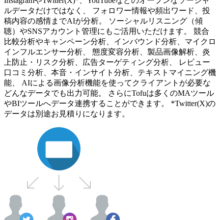
InstagramやTwitter(X)*、YouTubeなどのオープンなソーシャ
ルデータだけではなく、 フォロワー情報や頻出ワード、投
稿内容の感情までAIが分析。 ソーシャルリスニング（傾
聴）やSNSアカウント管理にもご活用いただけます。 競合
比較分析やキャンペーン分析、インバウンド分析、マイクロ
インフルエンサー分析、 態度変容分析、製品画像解析、炎
上防止・リスク分析、広告ターゲティング分析、 レビュー
口コミ分析、本音・インサイト分析、テキストマイニング機
能、 AIによる画像分析機能を使ってクライアントが必要な
どんなデータでも出力可能。 さらにTofuは多くのMAツール
やBIツールへデータ連携することができます。 *Twitter(X)の
データは別途お見積りになります。