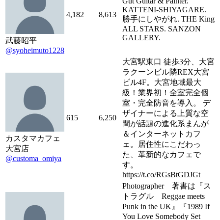
Gut Guitar & Painter.
KATTENI-SHIYAGARE.
4,182
8,613
勝手にしやがれ. THE King
ALL STARS. SANZON
GALLERY.
武藤昭平
@syoheimuto1228
大宮駅東口 徒歩3分、大宮
ラクーンビル隣REX大宮
ビル4F。大宮地域最大
級！業界初！全室完全個
室・完全防音を導入。 デ
ザイナーによる上質な空
615
6,250
間が話題の進化系まんが
＆インターネットカフ
カスタマカフェ
ェ。居住性にこだわっ
大宮店
た、革新的なカフェで
@customa_omiya
す。
https://t.co/RGsBtGDJGt
Photographer 著書は『ス
トラグル Reggae meets
Punk in the UK』『1989 If
You Love Somebody Set