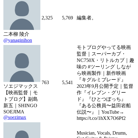
2,325
5,769
編集者。
二本柳 陵介
@yanaginihon
モトブログやってる映画
監督｜スーパーカブ・
NC750X・リトルカブ｜趣
味の #ツーリング しなが
ら映画製作｜新作映画
『キグルミブレード』
763
5,541
ソエジマックス
2023年9月公開予定｜監督
【映画監督｜モ
作『イレブン・グリー
トブログ】副島
ド』『ひとつぼっち』
新五｜SHINGO
『ある公務員〜益田岩船
SOEJIMA
伝説〜』｜YouTube→
@soezimax
https://t.co/1hXX7O6Pf2
Musician, Vocals, Drums,