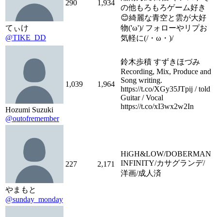
290
1,934
の他もろもろゲーム好き
😊綺麗な青空と雲が大好
てぃけ
物('ω')/ フォローやリプお
@TIKE_DD
気軽に(/・ω・)/
鈴木歩積 すずきほづみ
Recording, Mix, Produce and
Song writing.
1,039
1,964
https://t.co/XGy35JTpij / told
Guitar / Vocal
https://t.co/xI3wx2w2In
Hozumi Suzuki
@outofremember
HiGH&LOW/DOBERMAN
INFINITY/カサグランデ/
227
2,171
洋画/成人済
やまもと
@sunday_monday