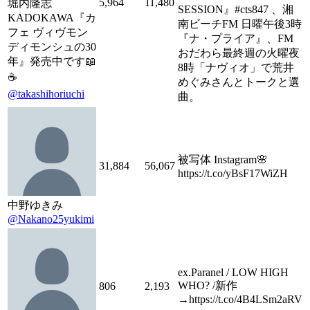
5,964
11,480
堀内隆志
SESSION』#cts847 、湘
KADOKAWA『カ
南ビーチFM 日曜午後3時
フェ ヴィヴモン
『ナ・プライア』、FM
ディモンシュの30
おだわら最終週の火曜夜
年』発売中です📖
8時「ナヴィオ」で荒井
☕️
めぐみさんとトークと選
@takashihoriuchi
曲。
被写体 Instagram🌸
31,884
56,067
https://t.co/yBsF17WiZH
中野ゆきみ
@Nakano25yukimi
ex.Paranel / LOW HIGH
WHO? /新作
806
2,193
→https://t.co/4B4LSm2aRV