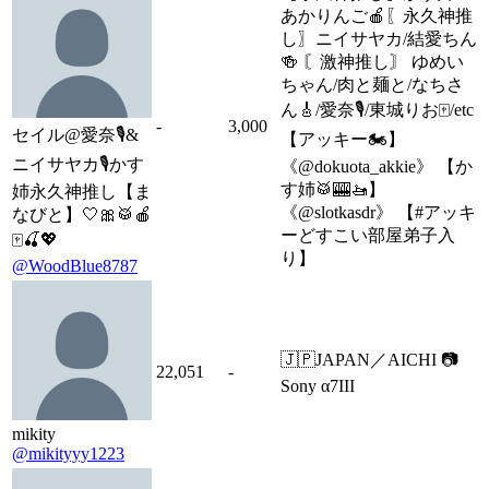
あかりんご🍎〖永久神推
し〗ニイサヤカ/結愛ちん
🍻 〘激神推し〙 ゆめい
ちゃん/肉と麺と/なちさ
ん🎸/愛奈🎙/東城りお🀄/etc
-
3,000
セイル@愛奈🎙&
【アッキー🏍】
ニイサヤカ🎙かす
《@dokuota_akkie》 【か
す姉🥁🎰🚤】
姉永久神推し【ま
《@slotkasdr》 【#アッキ
なびと】🤍🎀🥁🍎
ーどすこい部屋弟子入
🀄🍒💖
り】
@WoodBlue8787
🇯🇵JAPAN／AICHI 📷
22,051
-
Sony α7III
mikity
@mikityyy1223