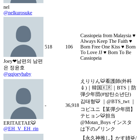
nel
@nelkurosuke
Cassiopeia from Malaysia ♥
Always Keep The Faith ♥
518
106
Born Free One Kiss ♥ Born
To Love JJ ♥ Born To Be
Cassiopeia
Joey❤남편의 남편
은 정윤호
@qqjoeybaby
えりりん🐯看護師(外科
💉)｜韓国🇰🇷｜BTS｜防
弾少年団(#방탄소년단)
김태형🐯 ︎︎︎︎｜@BTS_twt ｜
-
36,918
コピユニ【某彈少年団】
テヒョン🐯担当
@Motan_Boys インスタ
ERITAETAE🐯
@EH_V_EH_rin
は下の🔗リンク
【永久神推し】かす姉🥁/