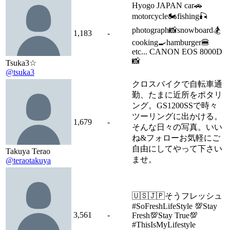
Hyogo JAPAN car🚗
motorcycle🏍fishing🎣
photograph📸snowboard🏂
1,183
-
cooking🍳hamburger🍔
etc... CANON EOS 8000D
📸
Tsuka3☆
@tsuka3
クロスバイクで自転車通
勤、たまに近所をポタリ
ング。GS1200SSで時々
ツーリングに出かける。
1,679
-
そんな日々の写真。いい
ね&フォローお気軽にご
自由にしてやって下さい
Takuya Terao
ませ。
@teraotakuya
🇺🇸🇯🇵そうフレッシュ
#SoFreshLifeStyle 💯Stay
3,561
-
Fresh💯Stay True💯
#ThisIsMyLifestyle