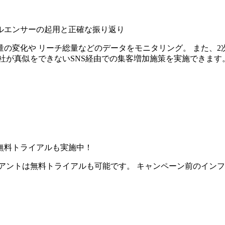
ルエンサーの起用と正確な振り返り
の変化や リーチ総量などのデータをモニタリング。 また、2
社が真似をできないSNS経由での集客増加施策を実施できます
無料トライアルも実施中！
アントは無料トライアルも可能です。 キャンペーン前のイン