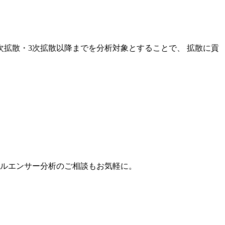
次拡散・3次拡散以降までを分析対象とすることで、 拡散に貢
。
フルエンサー分析のご相談もお気軽に。