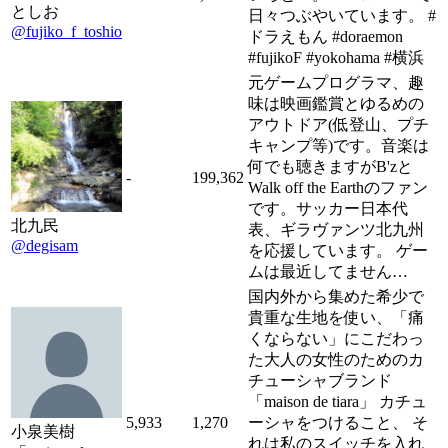
としお
日々つぶやいています。 #
@fujiko_f_toshio
ドラえもん #doraemon
#fujikoF #yokohama #横浜
元ゲームプログラマ、趣
味は映画鑑賞とゆるめの
アウトドア(低登山、プチ
キャンプ等)です。音楽は
何でも聴きますがB'zと
-
199,362
Walk off the Earthのファン
です。サッカー日本代
北九民
表、ギラヴァンツ北九州
@degisam
を応援しています。 ゲー
ムは最近してません…
国内外から集めた希少で
貴重な生地を使い、「痛
くならない」にこだわっ
た大人の女性のためのカ
チューシャブランド
「maison de tiara」 カチュ
5,933
1,270
ーシャをつけること、 そ
小泉美樹
れは私のスイッチを入れ