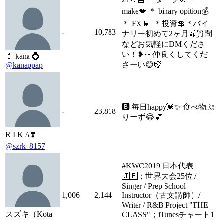
make💋 ＊ binary opition💰
＊ FX 💴 ＊投資💲＊バイ
-
10,783
ナリー初めて2ヶ月🍒質問
などお気軽にDMくださ
い！❥︎･• 仲良くしてくだ
💄 kana 💍
さーい😊🍃
@kanappap
🅱 毎日happy💓✨ 食べ物ぷ
-
23,818
りーず😂💕
R I K A❣️
@szrk_8157
#KWC2019 日本代表
🇯🇵；世界大会25位 /
Singer / Prep School
1,006
2,144
Instructor（古文講師）/
Writer / R&B Project "THE
スズキ（Kota
CLASS"；iTunesチャート1