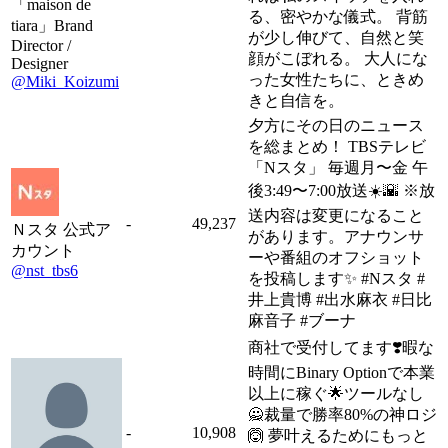
「maison de
る、密やかな儀式。 背筋
tiara」Brand
が少し伸びて、自然と笑
Director /
顔がこぼれる。 大人にな
Designer
った女性たちに、ときめ
@Miki_Koizumi
きと自信を。
夕方にその日のニュース
を総まとめ！ TBSテレビ
「Nスタ」 毎週月〜金 午
後3:49〜7:00放送☀️🌇 ※放
送内容は変更になること
-
49,237
Ｎスタ 公式ア
があります。アナウンサ
カウント
ーや番組のオフショット
@nst_tbs6
を投稿します✨ #Nスタ #
井上貴博 #出水麻衣 #日比
麻音子 #ブーナ
商社で受付してます❣️暇な
時間にBinary Optionで本業
以上に稼ぐ🌟ツールなし
🙅裁量で勝率80%の神ロジ
-
10,908
🙆 夢叶えるためにもっと