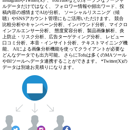
InstagramやTwitter(X)*、YouTubeなどのオープンなソーシャ
ルデータだけではなく、 フォロワー情報や頻出ワード、投
稿内容の感情までAIが分析。 ソーシャルリスニング（傾
聴）やSNSアカウント管理にもご活用いただけます。 競合
比較分析やキャンペーン分析、インバウンド分析、マイクロ
インフルエンサー分析、 態度変容分析、製品画像解析、炎
上防止・リスク分析、広告ターゲティング分析、 レビュー
口コミ分析、本音・インサイト分析、テキストマイニング機
能、 AIによる画像分析機能を使ってクライアントが必要な
どんなデータでも出力可能。 さらにTofuは多くのMAツール
やBIツールへデータ連携することができます。 *Twitter(X)の
データは別途お見積りになります。