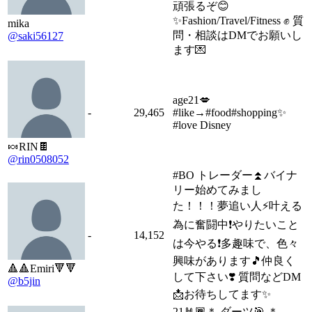
頑張るぞ😊
✨Fashion/Travel/Fitness ✊ 質
mika
問・相談はDMでお願いし
@saki56127
ます💌
age21💋
-
29,465
#like→#food#shopping✨
#love Disney
🍬RIN🍫
@rin0508052
#BO トレーダー⏫バイナ
リー始めてみまし
た！！！夢追い人⚡️叶える
為に奮闘中❗️やりたいこと
-
14,152
は今やる❗️多趣味で、色々
興味があります🎵仲良く
🔺🔺Emiri🔻🔻
して下さい❣️ 質問などDM
@b5jin
📩お待ちしてます✨
21🤘🏾＊ ダーツ🎯 ＊