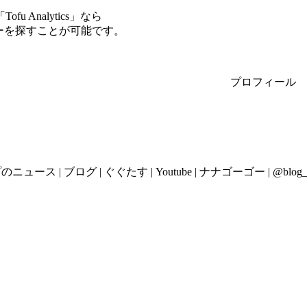
Analytics」なら
サーを探すことが可能です。
プロフィール
ュース | ブログ | ぐぐたす | Youtube | ナナゴーゴー | @blog_ske4