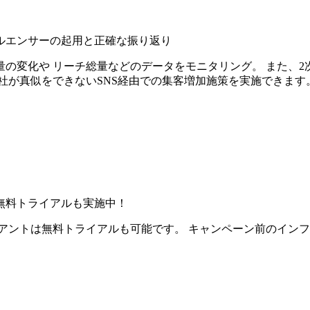
ルエンサーの起用と正確な振り返り
の変化や リーチ総量などのデータをモニタリング。 また、2
社が真似をできないSNS経由での集客増加施策を実施できます
無料トライアルも実施中！
アントは無料トライアルも可能です。 キャンペーン前のイン