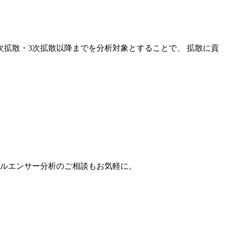
次拡散・3次拡散以降までを分析対象とすることで、 拡散に貢
。
フルエンサー分析のご相談もお気軽に。