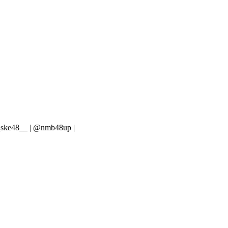
8__ | @nmb48up |