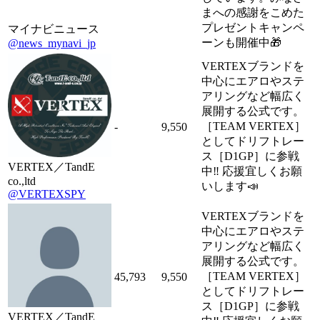
まへの感謝をこめた
プレゼントキャンペ
マイナビニュース
ーンも開催中🎁
@news_mynavi_jp
VERTEXブランドを
中心にエアロやステ
アリングなど幅広く
展開する公式です。
［TEAM VERTEX］
-
9,550
としてドリフトレー
ス［D1GP］に参戦
VERTEX／TandE
中‼︎ 応援宜しくお願
co.,ltd
いします📣
@VERTEXSPY
VERTEXブランドを
中心にエアロやステ
アリングなど幅広く
展開する公式です。
［TEAM VERTEX］
45,793
9,550
としてドリフトレー
ス［D1GP］に参戦
VERTEX／TandE