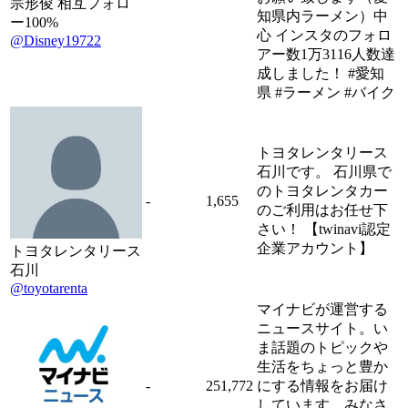
宗形俊 相互フォロ
知県内ラーメン）中
ー100%
心 インスタのフォロ
@Disney19722
アー数1万3116人数達
成しました！ #愛知
県 #ラーメン #バイク
トヨタレンタリース
石川です。 石川県で
のトヨタレンタカー
-
1,655
のご利用はお任せ下
さい！ 【twinavi認定
企業アカウント】
トヨタレンタリース
石川
@toyotarenta
マイナビが運営する
ニュースサイト。い
ま話題のトピックや
生活をちょっと豊か
-
251,772
にする情報をお届け
しています。みなさ