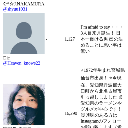
☪*☆J.NAKAMURA
@shyuu1031
I`m afraid to say・・・
3人目来月誕生！ 日
-
1,127
本一働ける男 己の決
めることに悪い事は
無い
Die
@Heaven_knows22
⭐1972年生まれ宮城県
仙台市出身！ ⭐今現
在、愛知県丹波郡大
口町から北名古屋市
引っ越ししました 🍜
愛知県のラーメンや
グルメが中心です！
-
16,290
😋興味のある方は
Instagramのフォロー
お願い致します（愛