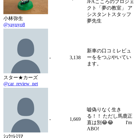
JFAこころのプロジェ
クト「夢の教室」 ア
シスタントスタッフ
小林弥生
夢先生
@yayuyo8
新車の口コミレビュ
ーををつぶやいてい
-
3,138
ます。
スター★カーズ
@car_review_net
嘘偽りなく生き
る！！ ただし馬鹿正
-
1,669
直は別😂😂 I'm
ABO!
ｼｭｳ†ﾚﾐﾘｱ