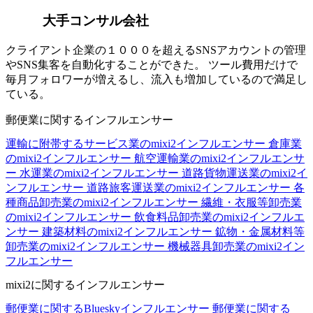
大手コンサル会社
クライアント企業の１０００を超えるSNSアカウントの管理
やSNS集客を自動化することができた。 ツール費用だけで
毎月フォロワーが増えるし、流入も増加しているので満足し
ている。
郵便業に関するインフルエンサー
運輸に附帯するサービス業のmixi2インフルエンサー
倉庫業
のmixi2インフルエンサー
航空運輸業のmixi2インフルエンサ
ー
水運業のmixi2インフルエンサー
道路貨物運送業のmixi2イ
ンフルエンサー
道路旅客運送業のmixi2インフルエンサー
各
種商品卸売業のmixi2インフルエンサー
繊維・衣服等卸売業
のmixi2インフルエンサー
飲食料品卸売業のmixi2インフルエ
ンサー
建築材料のmixi2インフルエンサー
鉱物・金属材料等
卸売業のmixi2インフルエンサー
機械器具卸売業のmixi2イン
フルエンサー
mixi2に関するインフルエンサー
郵便業に関するBlueskyインフルエンサー
郵便業に関する