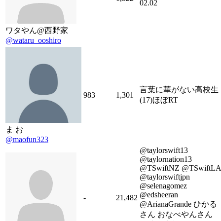
02.02
ワタやん@西野家
@wataru_ooshiro
言葉に華がない高校生
983
1,301
(17)ほぼRT
ま お
@maofun323
@taylorswift13
@taylornation13
@TSwiftNZ @TSwiftLA
@taylorswiftjpn
@selenagomez
@edsheeran
-
21,482
@ArianaGrande ひかる
さん おなべやんさん