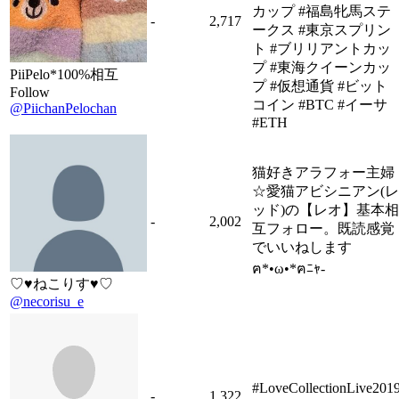
カップ #福島牝馬ステ
-
2,717
ークス #東京スプリン
ト #ブリリアントカッ
プ #東海クイーンカッ
PiiPelo*100%相互
プ #仮想通貨 #ビット
Follow
コイン #BTC #イーサ
@PiichanPelochan
#ETH
猫好きアラフォー主婦
☆愛猫アビシニアン(レ
ッド)の【レオ】基本相
-
2,002
互フォロー。既読感覚
でいいねします
ฅ*•ω•*ฅﾆｬ-
♡♥ねこりす♥♡
@necorisu_e
#LoveCollectionLive201
-
1,322