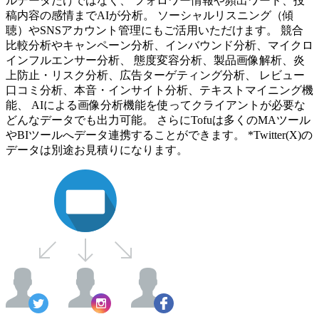
ルデータだけではなく、 フォロワー情報や頻出ワード、投
稿内容の感情までAIが分析。 ソーシャルリスニング（傾
聴）やSNSアカウント管理にもご活用いただけます。 競合
比較分析やキャンペーン分析、インバウンド分析、マイクロ
インフルエンサー分析、 態度変容分析、製品画像解析、炎
上防止・リスク分析、広告ターゲティング分析、 レビュー
口コミ分析、本音・インサイト分析、テキストマイニング機
能、 AIによる画像分析機能を使ってクライアントが必要な
どんなデータでも出力可能。 さらにTofuは多くのMAツール
やBIツールへデータ連携することができます。 *Twitter(X)の
データは別途お見積りになります。