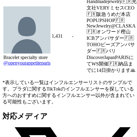
Handmadejewelry🇫🇷光
文社VERYミセスCEO
🇫🇷阪急うめだ本店
POPUPSHOP🇫🇷
NewJewelry@CLASKA
🇫🇷オンワード樫山
1,431
-
ICBアンバサダー🇫🇷
TOHOビーズアンバサ
ダー🇫🇷パリ
Bracelet specialty store
DiscoverJapanPARISに
@openyourappetiteparis
てWS開催🇫🇷納品ま
でに14日掛かります🙏
*表示している一覧はインフルエンサーリストのサンプルで
す。プラダに関するTikTokのインフルエンサーを探している
方へのおすすめに関するインフルエンサー以外が含まれてい
る可能性もございます。
対応メディア