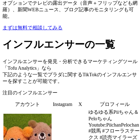
オプションでテレビの露出データ（音声＋フリップなども網
羅）、新聞WEBニュース、ブログ記事のモニタリングも可
能。
まずは無料で相談してみる
インフルエンサーの一覧
インフルエンサーを発見・分析できるマーケティングツール
「Tofu Analytics」なら
下記のような一覧でプラダに関するTikTokのインフルエンサ
ーを探すことが可能です。
注目のインフルエンサー
アカウント
Instagram
X
プロフィール
ゆるゆる系Piiちゃん＆
Peloちゃん
Youtube:PiichanPelochan
#競馬 #フローラステー
クス #読売マイラーズ