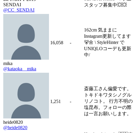
SENDAI
スタッフ募集中💥💥
@CC_SENDAI
162cm 気ままに
Instagram更新してます
🐻🌼 \ StyleHinter で
16,058
-
UNIQLOコーデも更新
中/
mika
@kataoka__mika
斎藤工さん偏愛です。
トキドキワタシノグル
リノコト。 行方不明の
1,251
-
塩昆布。フォローの際
は一言お願いします。
heide0820
@heide0820