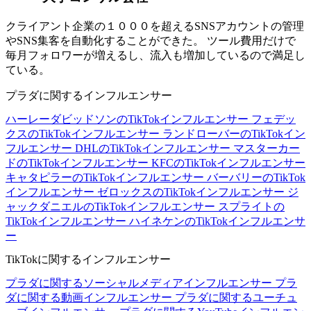
クライアント企業の１０００を超えるSNSアカウントの管理
やSNS集客を自動化することができた。 ツール費用だけで
毎月フォロワーが増えるし、流入も増加しているので満足し
ている。
プラダに関するインフルエンサー
ハーレーダビッドソンのTikTokインフルエンサー
フェデッ
クスのTikTokインフルエンサー
ランドローバーのTikTokイン
フルエンサー
DHLのTikTokインフルエンサー
マスターカー
ドのTikTokインフルエンサー
KFCのTikTokインフルエンサー
キャタピラーのTikTokインフルエンサー
バーバリーのTikTok
インフルエンサー
ゼロックスのTikTokインフルエンサー
ジ
ャックダニエルのTikTokインフルエンサー
スプライトの
TikTokインフルエンサー
ハイネケンのTikTokインフルエンサ
ー
TikTokに関するインフルエンサー
プラダに関するソーシャルメディアインフルエンサー
プラ
ダに関する動画インフルエンサー
プラダに関するユーチュ