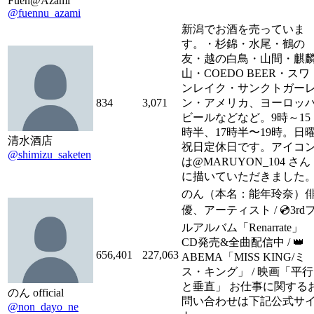
Fuen@Azami
@fuennu_azami
新潟でお酒を売っていま
す。・杉錦・水尾・鶴の
友・越の白鳥・山間・麒
山・COEDO BEER・スワ
ンレイク・サンクトガー
834
3,071
ン・アメリカ、ヨーロッ
ビールなどなど。9時～15
時半、17時半〜19時。日
清水酒店
祝日定休日です。アイコ
@shimizu_saketen
は@MARUYON_104 さん
に描いていただきました
のん（本名：能年玲奈）
優、アーティスト / 💿3rd
ルアルバム「Renarrate」
CD発売&全曲配信中 / 👑
656,401
227,063
ABEMA「MISS KING/ミ
ス・キング」 / 映画「平行
と垂直」 お仕事に関する
のん official
問い合わせは下記公式サ
@non_dayo_ne