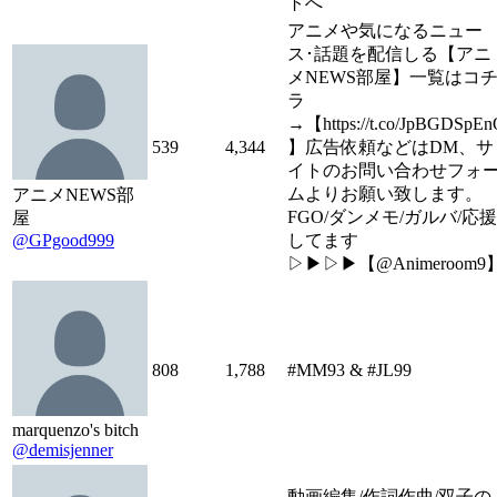
トへ
アニメや気になるニュー
ス･話題を配信しる【アニ
メNEWS部屋】一覧はコ
ラ
→【https://t.co/JpBGDSpE
539
4,344
】広告依頼などはDM、サ
イトのお問い合わせフォ
ムよりお願い致します。
アニメNEWS部
FGO/ダンメモ/ガルバ/応援
屋
@GPgood999
してます
▷▶︎▷▶︎【@Animeroom9
808
1,788
#MM93 & #JL99
marquenzo's bitch
@demisjenner
動画編集/作詞作曲/双子の