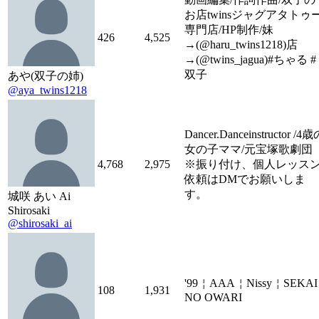
お店twinsジャグアタトゥ
専門店/HP制作/妹
426
4,525
→(@haru_twins1218)店
→(@twins_jagua)#ちゃる #
双子
あや(双子の姉)
@aya_twins1218
Dancer.Danceinstructor /4
女の子ママ/元宝塚歌劇団
4,768
2,975
※振り付け、個人レッス
依頼はDMでお願いしま
す。
城咲 あい Ai
Shirosaki
@shirosaki_ai
'99￤AAA￤Nissy￤SEKAI
108
1,931
NO OWARI