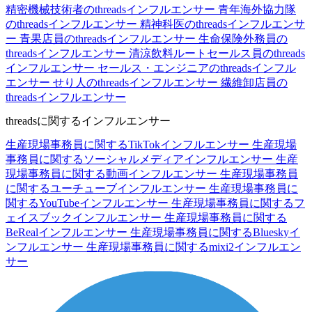
精密機械技術者のthreadsインフルエンサー
青年海外協力隊
のthreadsインフルエンサー
精神科医のthreadsインフルエンサ
ー
青果店員のthreadsインフルエンサー
生命保険外務員の
threadsインフルエンサー
清涼飲料ルートセールス員のthreads
インフルエンサー
セールス・エンジニアのthreadsインフル
エンサー
せり人のthreadsインフルエンサー
繊維卸店員の
threadsインフルエンサー
threadsに関するインフルエンサー
生産現場事務員に関するTikTokインフルエンサー
生産現場
事務員に関するソーシャルメディアインフルエンサー
生産
現場事務員に関する動画インフルエンサー
生産現場事務員
に関するユーチューブインフルエンサー
生産現場事務員に
関するYouTubeインフルエンサー
生産現場事務員に関するフ
ェイスブックインフルエンサー
生産現場事務員に関する
BeRealインフルエンサー
生産現場事務員に関するBlueskyイ
ンフルエンサー
生産現場事務員に関するmixi2インフルエン
サー