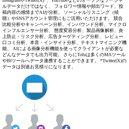
InstagramやTwitter(X)*、YouTubeなどのオープンなソーシャ
ルデータだけではなく、 フォロワー情報や頻出ワード、投
稿内容の感情までAIが分析。 ソーシャルリスニング（傾
聴）やSNSアカウント管理にもご活用いただけます。 競合
比較分析やキャンペーン分析、インバウンド分析、マイクロ
インフルエンサー分析、 態度変容分析、製品画像解析、炎
上防止・リスク分析、広告ターゲティング分析、 レビュー
口コミ分析、本音・インサイト分析、テキストマイニング機
能、 AIによる画像分析機能を使ってクライアントが必要な
どんなデータでも出力可能。 さらにTofuは多くのMAツール
やBIツールへデータ連携することができます。 *Twitter(X)の
データは別途お見積りになります。