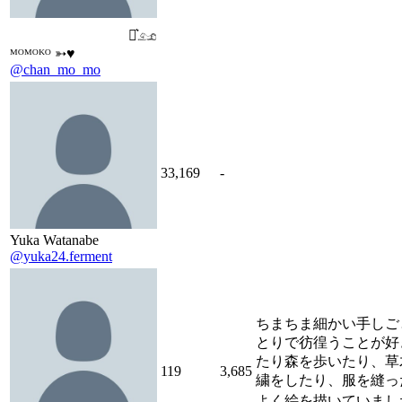
⠀⠀⠀⠀⠀⠀⠀⠀⠀⠀⠀⋆͛𓃭
ᴹᴼᴹᴼᴷᴼ ➳♥︎
@chan_mo_mo
33,169
-
Yuka Watanabe
@yuka24.ferment
ちまちま細かい手しご
とりで彷徨うことが好
たり森を歩いたり、草
119
3,685
繍をしたり、服を縫っ
よく絵を描いていました。