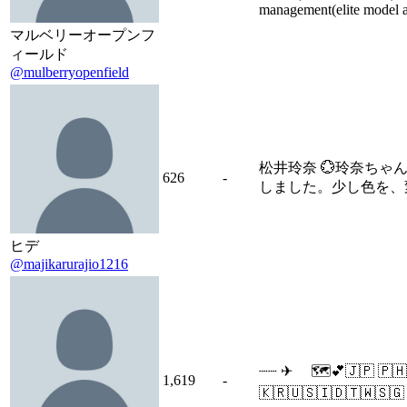
management(elite model 
マルベリーオープンフ
ィールド
@mulberryopenfield
松井玲奈 💮玲奈ちゃ
626
-
しました。少し色を、変え
ヒデ
@majikarurajio1216
┈┈ ✈︎ ︎︎ 🗺💕🇯🇵 🇵
1,619
-
🇰🇷🇺🇸🇮🇩🇹🇼🇸🇬