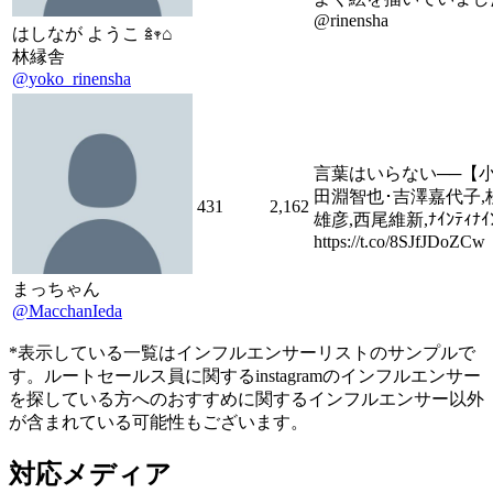
@rinensha
はしなが ようこ 𖥍𖥧⌂
林縁舎
@yoko_rinensha
言葉はいらない──【小
田淵智也･吉澤嘉代子,
431
2,162
雄彦,西尾維新,ﾅｲﾝﾃｨﾅｲﾝ
https://t.co/8SJfJDoZCw
まっちゃん
@MacchanIeda
*表示している一覧はインフルエンサーリストのサンプルで
す。ルートセールス員に関するinstagramのインフルエンサー
を探している方へのおすすめに関するインフルエンサー以外
が含まれている可能性もございます。
対応メディア