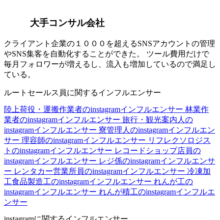
大手コンサル会社
クライアント企業の１０００を超えるSNSアカウントの管理
やSNS集客を自動化することができた。 ツール費用だけで
毎月フォロワーが増えるし、流入も増加しているので満足し
ている。
ルートセールス員に関するインフルエンサー
陸上荷役・運搬作業者のinstagramインフルエンサー
林業作
業者のinstagramインフルエンサー
旅行・観光案内人の
instagramインフルエンサー
寮管理人のinstagramインフルエン
サー
理容師のinstagramインフルエンサー
リフレクソロジス
トのinstagramインフルエンサー
レコードショップ店員の
instagramインフルエンサー
レジ係のinstagramインフルエンサ
ー
レンタカー営業所員のinstagramインフルエンサー
冷凍加
工食品製造工のinstagramインフルエンサー
れんが工の
instagramインフルエンサー
れんが積工のinstagramインフルエ
ンサー
instagramに関するインフルエンサー