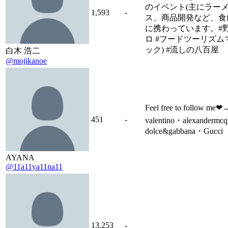
のイベント(主にラー
1,593
-
ス、商品開発など、食
に携わっています。#
ロ #フードツーリズム
ック) #流しの八百屋
白木 浩二
@mojikanoe
Feel free to follow m
451
-
valentino・alexandermc
dolce&gabbana・Gucci
AYANA
@11a11ya11na11
13,253
-