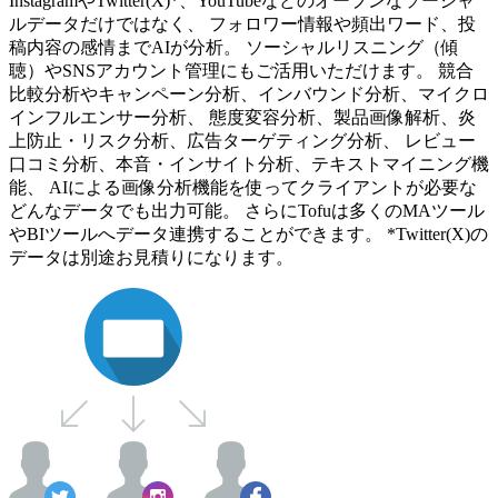
InstagramやTwitter(X)*、YouTubeなどのオープンなソーシャ
ルデータだけではなく、 フォロワー情報や頻出ワード、投
稿内容の感情までAIが分析。 ソーシャルリスニング（傾
聴）やSNSアカウント管理にもご活用いただけます。 競合
比較分析やキャンペーン分析、インバウンド分析、マイクロ
インフルエンサー分析、 態度変容分析、製品画像解析、炎
上防止・リスク分析、広告ターゲティング分析、 レビュー
口コミ分析、本音・インサイト分析、テキストマイニング機
能、 AIによる画像分析機能を使ってクライアントが必要な
どんなデータでも出力可能。 さらにTofuは多くのMAツール
やBIツールへデータ連携することができます。 *Twitter(X)の
データは別途お見積りになります。