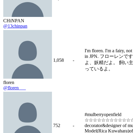
CHiNPAN
@13chinpan
I'm floren. I'm a fairy, no
in JPN. フローレン
1,058
-
よ、妖精だよ。 飼い
っているよ。
floren
@floren___
#mulberryopenfield
☆☆☆☆☆☆☆☆☆☆☆☆
752
-
decorator&designer of mul
Model(Rica Kuwahara)