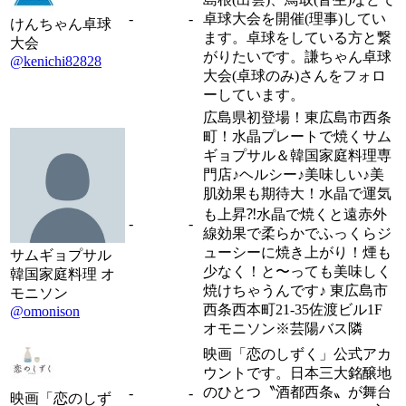
-
-
卓球大会を開催(理事)してい
けんちゃん卓球
ます。卓球をしている方と繋
大会
がりたいです。謙ちゃん卓球
@kenichi82828
大会(卓球のみ)さんをフォロ
ーしています。
広島県初登場！東広島市西条
町！水晶プレートで焼くサム
ギョプサル＆韓国家庭料理専
門店♪ヘルシー♪美味しい♪美
肌効果も期待大！水晶で運気
も上昇⁈水晶で焼くと遠赤外
-
-
線効果で柔らかでふっくらジ
ューシーに焼き上がり！煙も
サムギョプサル
少なく！と〜っても美味しく
韓国家庭料理 オ
焼けちゃうんです♪ 東広島市
モニソン
西条西本町21-35佐渡ビル1F
@omonison
オモニソン※芸陽バス隣
映画「恋のしずく」公式アカ
ウントです。日本三大銘醸地
のひとつ〝酒都西条〟が舞台
-
-
映画「恋のしず