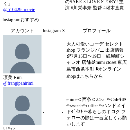
のSAKE × LOVE STORY! 主
く」
演 #川栄李奈 監督 #瀬木直貴
@510429_movie
Instagramおすすめ
アカウント
Instagram
X
プロフィール
大人可愛いコーデ セレクト
shop フランジパニ 出店情報
🌈7月15日〜19日 紙屋町シ
-
-
ャレオ 店舗🌈mimi closet 東広
島市西条本町 ⬇️オンライン
shopはこちらから
凛美 Rimi
@frangipanirimi
ehime︎☺︎西条︎☺︎24sai ✏︎Cafeｷﾛｸ
✏︎sweets✏︎coffee ✏︎ハンドメイ
ドﾀﾞｲｽｷ ✏︎暮らしのキロク フ
-
-
ォローの際は一言宜しくお願
いします
ﾘｻﾁｬﾝ︎