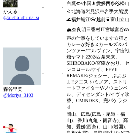
白鷹🐟小国🌲愛媛西条🚰松山
-
-
かえる
🚢北海道岩見沢☃️岩手大船渡
@o_sho_shi_na_si
🌊福井鯖江👓越前🍵富山立山
🏔️奈良明日香村⛩️宮城富谷🍰
声の仕事をしています☆猫と
カレーが好き♫ガールズ＆パ
ンツァー/エルヴィン、宇宙戦
艦ヤマト2202/西条未来、
SHIROBAKO/宮森かおり、セ
ンコロール/ケイ、FFVII
-
-
REMAKE/ジェシー、ぷよぷ
よ‼︎クエスト/ミノア、ストリ
ートファイターⅤ/ノウェンベ
森谷里美
ル、ディセンダント/イヴィ吹
@Moriya_3103
替、CMINDEX、完パケラジ
オ
岡山、広島(広島・尾道・福
山)、香川(丸亀・観音寺)、高
知、愛媛(西条)、山口(岩国)、
島根(出雲)、鳥取(皆生)などで