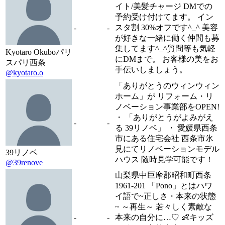
イト/美髪チャージ DMでの
予約受け付けてます。 イン
スタ割 30%オフです^_^ 美容
-
-
が好きな一緒に働く仲間も募
集してます^_^質問等も気軽
Kyotaro Okuboパリ
にDMまで。 お客様の美をお
スパリ西条
手伝いしましょう。
@kyotaro.o
「ありがとうのウィンウィン
ホーム」が リフォーム・リ
ノベーション事業部をOPEN!
・ 「ありがとうがよみがえ
-
-
る 39リノベ」 ・ 愛媛県西条
市にある住宅会社 西条市氷
見にてリノベーションモデル
39リノベ
ハウス 随時見学可能です！
@39renove
山梨県中巨摩郡昭和町西条
1961-201 「Pono」とはハワ
イ語で~正しさ・本来の状態
~ ～再生～ 若々しく素敵な
-
-
本来の自分に…♡ 👶キッズ