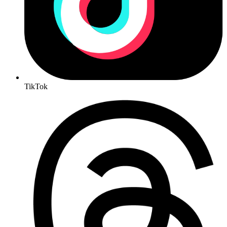
TikTok