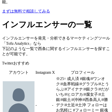
能。
まずは無料で相談してみる
インフルエンサーの一覧
インフルエンサーを発見・分析できるマーケティングツール
「Tofu Analytics」なら
下記のような一覧で西条に関するインフルエンサーを探すこ
とが可能です。
Twitterおすすめ
アカウント
Instagram
X
プロフィール
※25↑ 成人済 #銀魂/#ワンオ
ク/#血界戦線/#グラブル/#とう
らぶ/#アイナナ/#銀クラ/#だが
いち/#ヒロアカ/#腐女子/#土
銀/#銀土/#沖神/#西条高人/#勝
-
-
デク/#土近/#土沖 フォローは
お気軽に #フォローミー 銀魂