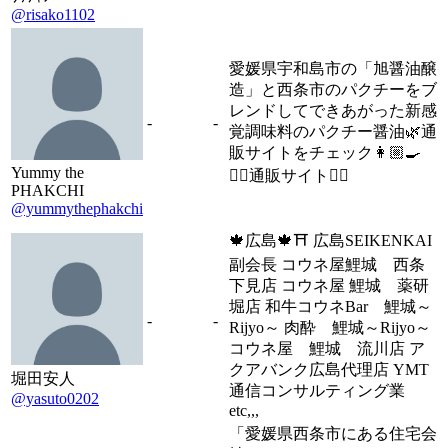
@risako1102
愛媛県宇和島市の「旭醤油醸
造」と西条市のパクチーをブ
レンドしてできあがった新感
-
-
覚調味料のパクチー醤油🌿通
販サイトをチェック👩🏼‍🍳
Yummy the
👇🏻通販サイト👇🏻
PHAKCHI
@yummythephakchi
🍁広島🍁⛩️ 広島SEIKENKAI
副会長 コウネ屋鯉城 西条
下見店 コウネ屋 鯉城 薬研
堀店 和牛コウネBar 鯉城～
-
-
Rijyo～ 肉酔 鯉城～Rijyo～
コウネ屋 鯉城 流川店 ア
クアバンク広島代理店 YMT
堀田安人
通信コンサルティング業
@yasuto0202
etc,,,
「愛媛県西条市にある住宅会