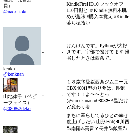
KindleFireHD10 ブックオフ
員）
110円棚と ＃Kindle 無料本眺
@naox_toku
めが趣味 #購入本覚え #Kindle
落ち穂拾い
けんけんです。Pythonが大好
-
-
きです。宇部で投げてます 帰
省したときは西条で。
kenkn
@kenknan
１８歳🐅愛媛西条ジムニー元
CBX400f1型のり夢は、彫師
です！！よ〜〜とっ
-
-
山地律子（ベビ
@yumekanaeru0808🔑A型だけ
ーフェイス）
ど変わり者
@0808s2deko
まちに暮らしてるひとの幸せ
度上げしたい 山形米沢🥩川西
🍶南陽♨️高畠🍷長井🍶飯豊🍶