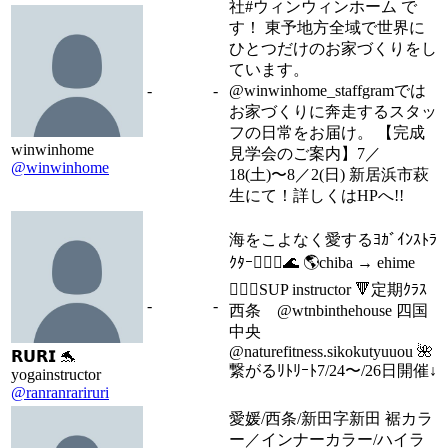
社#ウィンウィンホーム で
す！ 東予地方全域で世界に
ひとつだけのお家づくりをし
ています。
-
-
@winwinhome_staffgramでは
お家づくりに奔走するスタッ
フの日常をお届け。 【完成
winwinhome
見学会のご案内】7／
@winwinhome
18(土)〜8／2(日) 新居浜市萩
生にて！詳しくはHPへ!!
海をこよなく愛するﾖｶﾞｲﾝｽﾄﾗ
ｸﾀｰ🧜🏾‍♀️🌊 🌎chiba → ehime
🏄🏾‍♀️SUP instructor 🔻定期ｸﾗｽ
-
-
西条 @wtnbinthehouse 四国
中央
@naturefitness.sikokutyuuou 🌺
𝗥‌𝗨‌𝗥‌𝗜 🐬
繋がるﾘﾄﾘｰﾄ7/24〜/26日開催↓
yogainstructor
@ranranrariruri
愛媛/西条/新田字新田 裾カラ
ー／インナーカラー/ハイラ