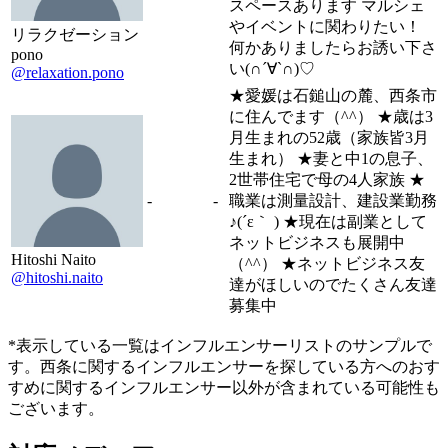
スペースあります マルシェ
やイベントに関わりたい！
リラクゼーション
何かありましたらお誘い下さ
pono
い(∩´∀`∩)♡
@relaxation.pono
★愛媛は石鎚山の麓、西条市
に住んでます（^^） ★歳は3
月生まれの52歳（家族皆3月
生まれ） ★妻と中1の息子、
2世帯住宅で母の4人家族 ★
-
-
職業は測量設計、建設業勤務
♪(´ε｀ ) ★現在は副業として
ネットビジネスも展開中
Hitoshi Naito
（^^） ★ネットビジネス友
@hitoshi.naito
達がほしいのでたくさん友達
募集中
*表示している一覧はインフルエンサーリストのサンプルで
す。西条に関するインフルエンサーを探している方へのおす
すめに関するインフルエンサー以外が含まれている可能性も
ございます。