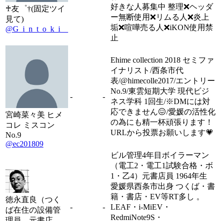
好きな人募集中 整理❌ヘッダ
♰友゜†(固定ツイ
ー無断使用❌リムる人❌炎上
見て)
垢❌喧嘩売る人❌iKON使用禁
@G_i_n_t_o_k_i__
止
Ehime collection 2018 セミファ
イナリスト/西条市代
表/@himecolle2017/エントリー
No.9/東雲短期大学 現代ビジ
-
-
ネス学科 1回生/※DMには対
応できません😖/愛媛の活性化
宮崎菜々美 ヒメ
の為にも精一杯頑張ります！
コレ ミスコン
URLから投票お願いします💗
No.9
@ec201809
ビル管理4年目ボイラーマン
（電工2・電工1試験合格・ボ
1・乙4）元書店員 1964年生
愛媛県西条市出身 つくば・書
籍・書店・EV等RT多し 。
徳永直良（つく
-
-
LEAF・i-MiEV・
ば在住の設備管
RedmiNote9S・
理員、元書店