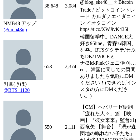
@blog_ske48__ ⭐️ Bitcoin
38,648
3,084
Trade / ビットコイントレ
ード カルダノエイダコイ
ン イオタコイン
NMB48 アップ
https://t.co/XWJivK435l
@nmb48up
韓国留学中。DANCE大
好き95line。青森⇆韓国、
신촌。BTSグクテテ/せぶ
ちDK/TWICEミ
ナ/BlckPinkジェニ/현아…
658
2,374
ect。韓国に関しての質問
ありましたら気軽にDM
ください！(できればイン
키호(きほ)
スタの方にDMくださ
@BTS_1120
い。)
【CM】ヘパリーゼ錠剤
「疲れた人々」篇 【映
画】『彼女来来』監督:山
西竜矢 【舞台】『渦が森
550
2,111
団地の眠れない子たち』
が 今冬12/16にDVD販売