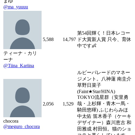
まゆ
@ma_yuuuu
第54回輝く！日本レコー
5,588
14,797
ド大賞新人賞 只今、育休
中です👶
ティーナ・カリ
ーナ
@Tiina_Kariina
ルビーパレードのマネー
ジメント。八神蓮 南圭介
草野日菜子
(Faint★Star/HINA)
TOKYO流星群（安里勇
哉・上杉輝・青木一馬・
2,056
1,529
騎田悠暉) ふじわらみほ
中太佑 笛木香子（ケーキ
chocora
デザイナー）森川恵古 和
@meguro_chocora
田雅成 村田恒。猫のショ