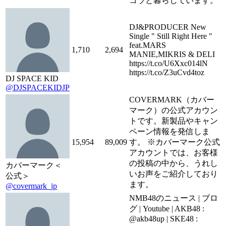
コラと暮らしています。
DJ&PRODUCER New
Single " Still Right Here "
feat.MARS
1,710
2,694
MANIE,MIKRIS & DELI
https://t.co/U6Xxc014lN
https://t.co/Z3uCvd4toz
DJ SPACE KID
@DJSPACEKIDJP
COVERMARK（カバー
マーク）の公式アカウン
トです。新製品やキャン
ペーン情報を発信しま
15,954
89,009
す。 ※カバーマーク公式
アカウントでは、お客様
の投稿の中から、うれし
カバーマーク＜
いお声をご紹介しており
公式＞
ます。
@covermark_jp
NMB48のニュース | ブロ
グ | Youtube | AKB48 :
@akb48up | SKE48 :