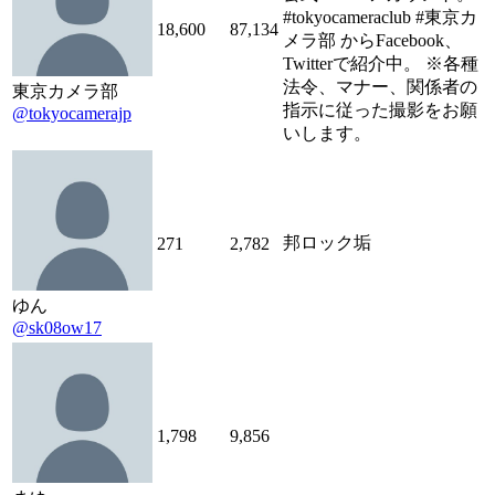
#tokyocameraclub #東京カ
18,600
87,134
メラ部 からFacebook、
Twitterで紹介中。 ※各種
法令、マナー、関係者の
東京カメラ部
指示に従った撮影をお願
@tokyocamerajp
いします。
邦ロック垢
271
2,782
ゆん
@sk08ow17
1,798
9,856