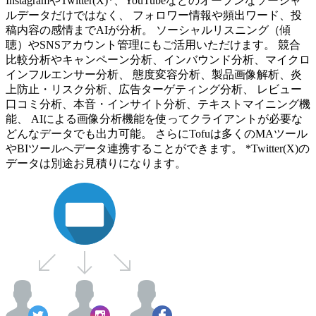
InstagramやTwitter(X)*、YouTubeなどのオープンなソーシャ
ルデータだけではなく、 フォロワー情報や頻出ワード、投
稿内容の感情までAIが分析。 ソーシャルリスニング（傾
聴）やSNSアカウント管理にもご活用いただけます。 競合
比較分析やキャンペーン分析、インバウンド分析、マイクロ
インフルエンサー分析、 態度変容分析、製品画像解析、炎
上防止・リスク分析、広告ターゲティング分析、 レビュー
口コミ分析、本音・インサイト分析、テキストマイニング機
能、 AIによる画像分析機能を使ってクライアントが必要な
どんなデータでも出力可能。 さらにTofuは多くのMAツール
やBIツールへデータ連携することができます。 *Twitter(X)の
データは別途お見積りになります。