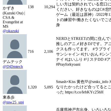
しい方は契約されている窓口
138
10,294
かずき
ください。好きなものはC#/怠惰/Az
(Kazuki Ota) |
ゲーム（最近は原神）/2022年
CSA &
トの練習中/働きたくないでご
Evangelist at
身
MS
@okazuki
NERDとSTREETの間に住ん
推しのアニメ好きDJです。アニ
クスも作ってます。 #ラブライ
716
2,106
サンシャイン #けいおん #シン
ナイ #はいふり #リステDD #
デムテック
#Prayforkyoani
@DjDmtech
Smash×Kiss 黄色💛@smks_i
なりたかったけど合ってると
1,320
5,095
った https://t.co/IebKYc25hH
東条歩
@mw25_smj
兵庫県神戸市出身。いろいろ