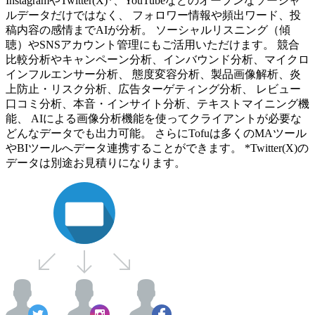
InstagramやTwitter(X)*、YouTubeなどのオープンなソーシャ
ルデータだけではなく、 フォロワー情報や頻出ワード、投
稿内容の感情までAIが分析。 ソーシャルリスニング（傾
聴）やSNSアカウント管理にもご活用いただけます。 競合
比較分析やキャンペーン分析、インバウンド分析、マイクロ
インフルエンサー分析、 態度変容分析、製品画像解析、炎
上防止・リスク分析、広告ターゲティング分析、 レビュー
口コミ分析、本音・インサイト分析、テキストマイニング機
能、 AIによる画像分析機能を使ってクライアントが必要な
どんなデータでも出力可能。 さらにTofuは多くのMAツール
やBIツールへデータ連携することができます。 *Twitter(X)の
データは別途お見積りになります。