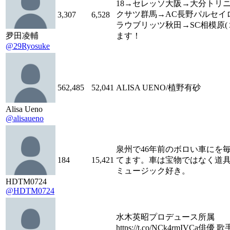
18→セレッソ大阪→大分トリ
クサツ群馬→AC長野パルセイ
3,307
6,528
ラウブリッツ秋田→SC相模原(
夛田凌輔
ます！
@29Ryosuke
562,485
52,041
ALISA UENO/植野有砂
Alisa Ueno
@alisaueno
泉州で46年前のボロい車にを
184
15,421
てます。車は宝物ではなく道
ミュージック好き。
HDTM0724
@HDTM0724
水木英昭プロデュース所属
https://t.co/NCk4rmIVCa