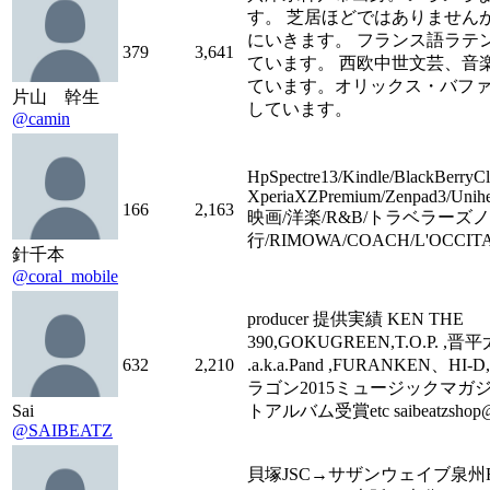
す。 芝居ほどではありません
にいきます。 フランス語ラテ
379
3,641
ています。 西欧中世文芸、音
ています。オリックス・バフ
片山 幹生
しています。
@camin
HpSpectre13/Kindle/BlackBerryCl
XperiaXZPremium/Zenpad3/Unihe
166
2,163
映画/洋楽/R&B/トラベラーズノ
行/RIMOWA/COACH/L'OCCI
針千本
@coral_mobile
producer 提供実績 KEN THE
390,GOKUGREEN,T.O.P. ,晋
632
2,210
.a.k.a.Pand ,FURANKEN、H
ラゴン2015ミュージックマガジ
Sai
トアルバム受賞etc saibeatzshop@y
@SAIBEATZ
貝塚JSC→サザンウェイブ泉州