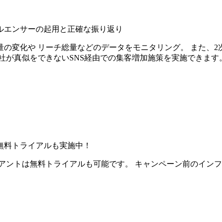
ルエンサーの起用と正確な振り返り
の変化や リーチ総量などのデータをモニタリング。 また、2
社が真似をできないSNS経由での集客増加施策を実施できます
無料トライアルも実施中！
アントは無料トライアルも可能です。 キャンペーン前のイン