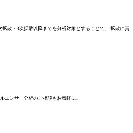
次拡散・3次拡散以降までを分析対象とすることで、 拡散に貢
。
フルエンサー分析のご相談もお気軽に。