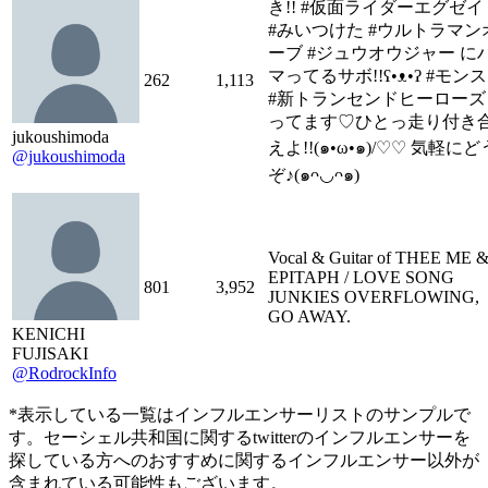
き!! #仮面ライダーエグゼイ
#みいつけた #ウルトラマン
ーブ #ジュウオウジャー に
マってるサボ!!ʕ•ᴥ•ʔ #モン
262
1,113
#新トランセンドヒーローズ
ってます♡ひとっ走り付き
jukoushimoda
えよ!!(๑•ω•๑)/♡♡ 気軽にど
@jukoushimoda
ぞ♪(๑ᴖ◡ᴖ๑)
Vocal & Guitar of THEE ME 
EPITAPH / LOVE SONG
801
3,952
JUNKIES OVERFLOWING,
GO AWAY.
KENICHI
FUJISAKI
@RodrockInfo
*表示している一覧はインフルエンサーリストのサンプルで
す。セーシェル共和国に関するtwitterのインフルエンサーを
探している方へのおすすめに関するインフルエンサー以外が
含まれている可能性もございます。