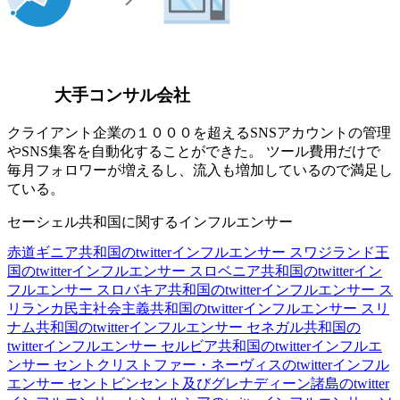
大手コンサル会社
クライアント企業の１０００を超えるSNSアカウントの管理
やSNS集客を自動化することができた。 ツール費用だけで
毎月フォロワーが増えるし、流入も増加しているので満足し
ている。
セーシェル共和国に関するインフルエンサー
赤道ギニア共和国のtwitterインフルエンサー
スワジランド王
国のtwitterインフルエンサー
スロベニア共和国のtwitterイン
フルエンサー
スロバキア共和国のtwitterインフルエンサー
ス
リランカ民主社会主義共和国のtwitterインフルエンサー
スリ
ナム共和国のtwitterインフルエンサー
セネガル共和国の
twitterインフルエンサー
セルビア共和国のtwitterインフルエ
ンサー
セントクリストファー・ネーヴィスのtwitterインフル
エンサー
セントビンセント及びグレナディーン諸島のtwitter