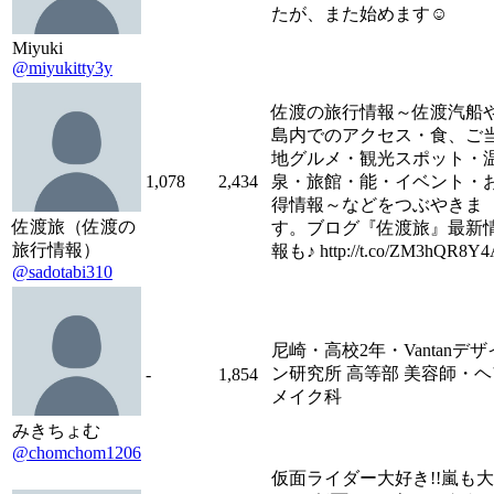
たが、また始めます☺︎
Miyuki
@miyukitty3y
佐渡の旅行情報～佐渡汽船
島内でのアクセス・食、ご
地グルメ・観光スポット・
1,078
2,434
泉・旅館・能・イベント・
得情報～などをつぶやきま
佐渡旅（佐渡の
す。ブログ『佐渡旅』最新
旅行情報）
報も♪ http://t.co/ZM3hQR8Y4
@sadotabi310
尼崎・高校2年・Vantanデザ
ン研究所 高等部 美容師・ヘ
-
1,854
メイク科
みきちょむ
@chomchom1206
仮面ライダー大好き!!嵐も