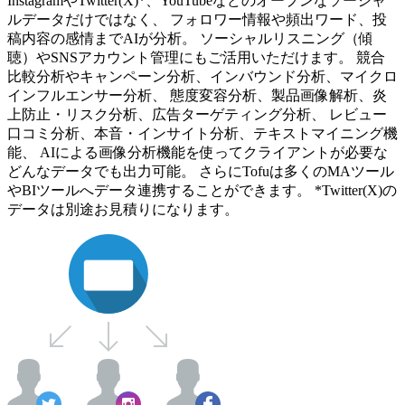
InstagramやTwitter(X)*、YouTubeなどのオープンなソーシャ
ルデータだけではなく、 フォロワー情報や頻出ワード、投
稿内容の感情までAIが分析。 ソーシャルリスニング（傾
聴）やSNSアカウント管理にもご活用いただけます。 競合
比較分析やキャンペーン分析、インバウンド分析、マイクロ
インフルエンサー分析、 態度変容分析、製品画像解析、炎
上防止・リスク分析、広告ターゲティング分析、 レビュー
口コミ分析、本音・インサイト分析、テキストマイニング機
能、 AIによる画像分析機能を使ってクライアントが必要な
どんなデータでも出力可能。 さらにTofuは多くのMAツール
やBIツールへデータ連携することができます。 *Twitter(X)の
データは別途お見積りになります。