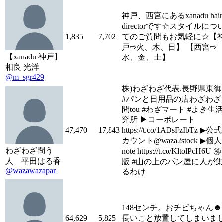
神戸、西宮にあるxanadu hai
directorです☆スタイルにつ
1,835
7,702
てのご質問もお気軽に☆【
戸⇨火、木、日】 【西宮⇨
【xanadu 神戸】
水、金、土】
相良 光洋
@m_sgr429
株)わざわざ代表.長野県東
#パンと日用品の店わざわざ 
問tou #わざマート #よき生
究所 ▶︎コーポレート
47,470
17,843
https://t.co/1ADsFzIbTz ▶︎
カウント@waza2stock ▶︎個人
わざわざ問う
note https://t.co/KltolPcH6U 
人 平田はる香
版 #山の上のパン屋に人が
@wazawazapan
るわけ
148センチ。おチビちゃん☻
64,629
5,825
長いこと放置してしまいま