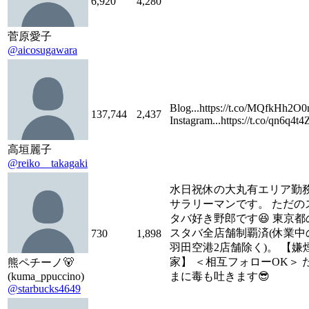
6,920
4,280
菅原愛子
@aicosugawara
Blog...https://t.co/MQfkHh2O
137,744
2,437
Instagram...https://t.co/qn6q4t
高垣麗子
@reiko__takagaki
水日祝休の大丸有エリア勤
サラリーマンです。 ただの
タバ好き野郎です😆 東京都
スタバ全店舗制覇済(休業中
730
1,898
羽田空港2店舗除く)。 【嫌
家】 ＜相互フォローOK＞ 
熊ペチーノ🐻
(kuma_ppuccino)
まに毒も吐きます😎
@starbucks4649