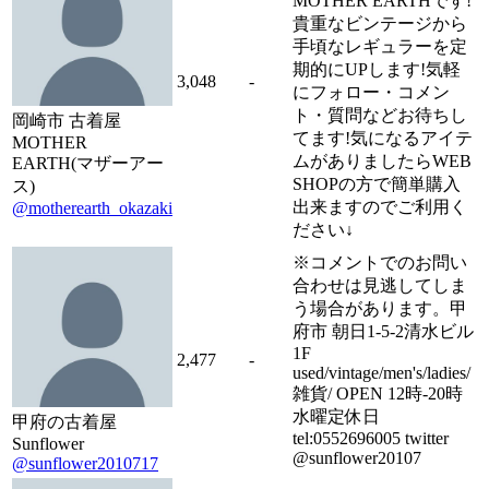
MOTHER EARTHです!
貴重なビンテージから
手頃なレギュラーを定
期的にUPします!気軽
3,048
-
にフォロー・コメン
ト・質問などお待ちし
岡崎市 古着屋
てます!気になるアイテ
MOTHER
ムがありましたらWEB
EARTH(マザーアー
SHOPの方で簡単購入
ス)
出来ますのでご利用く
@motherearth_okazaki
ださい↓
※コメントでのお問い
合わせは見逃してしま
う場合があります。甲
府市 朝日1-5-2清水ビル
1F
2,477
-
used/vintage/men's/ladies/
雑貨/ OPEN 12時-20時
水曜定休日
甲府の古着屋
tel:0552696005 twitter
Sunflower
@sunflower20107
@sunflower2010717