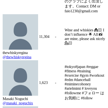
のクラブによく出没し
ます。Contact: DM or
faio1230@gmail.com
Wine and whiskies 👸🏻 I
don’t influence 🌟 All 📸
11,304
-
are mine, please ask nicely
💁🏻
thewhiskyregina
@thewhiskyregina
#tokyo#japan #reggae
#fitness #training
#exercise #gym #workout
#edm #dancehall
1,623
-
#miminecohoney
#arielmimi # loveyou
#followme #フォロー は
お気軽に #follow
Masaki Noguchi
@masaki_noguchix