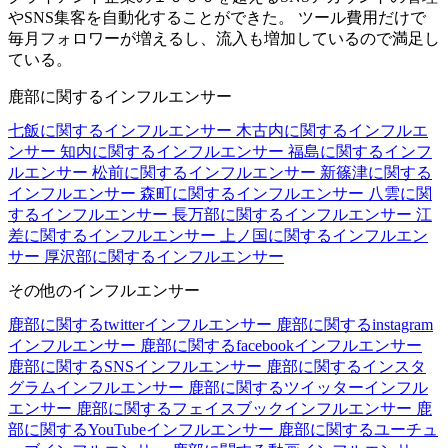
やSNS集客を自動化することができた。 ツール費用だけで
毎月フォロワーが増えるし、流入も増加しているので満足し
ている。
鹿部に関するインフルエンサー
七飯に関するインフルエンサー
木古内に関するインフルエ
ンサー
知内に関するインフルエンサー
福島に関するインフ
ルエンサー
松前に関するインフルエンサー
新篠津に関する
インフルエンサー
森町に関するインフルエンサー
八雲に関
するインフルエンサー
長万部に関するインフルエンサー
江
差に関するインフルエンサー
上ノ国に関するインフルエン
サー
厚沢部に関するインフルエンサー
その他のインフルエンサー
鹿部に関するtwitterインフルエンサー
鹿部に関するinstagram
インフルエンサー
鹿部に関するfacebookインフルエンサー
鹿部に関するSNSインフルエンサー
鹿部に関するインスタ
グラムインフルエンサー
鹿部に関するツイッターインフル
エンサー
鹿部に関するフェイスブックインフルエンサー
鹿
部に関するYouTubeインフルエンサー
鹿部に関するユーチュ