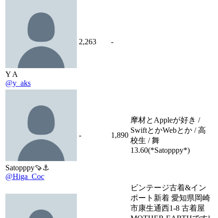
2,263
-
Y A
@y_aks
摩材とAppleが好き /
SwiftとかWebとか / 高
-
1,890
校生 / 舞
13.60(*Satopppy*)
Satopppy🍠⚓
@Higa_Coc
ビンテージ古着&イン
ポート新着 愛知県岡崎
市康生通西1-8 古着屋