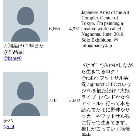
Japanese Artist of the Art
Complex Center of
Tokyo. I´m painting a
6,665
4,951
creative world called
Nagnoma. June, 2019
Solo Exhibition. ✉
info@bansy0.jp
万翔葉(ACT年また
ぎ作品展)
@bansy0
ヾ(*´∀｀*)ﾉｷｬｯｷｬしなが
ら生きてるログ /
@rtaflv : フットサル実
況 / @rtafcf : FFCカレッ
ジFLを観た記録 / 大抵
ライブ（バンドか女性
410
2,602
アイドル）行って本を
読んでたまに野球やサ
ッカーやフットサル観
チハ
に行って生きてます。
@rtaf
推しが去っていく病罹
患中。