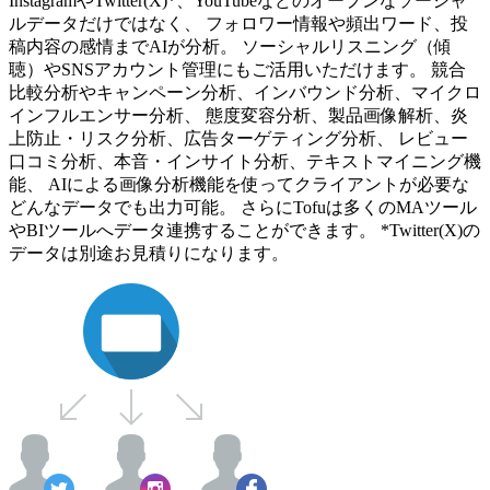
InstagramやTwitter(X)*、YouTubeなどのオープンなソーシャ
ルデータだけではなく、 フォロワー情報や頻出ワード、投
稿内容の感情までAIが分析。 ソーシャルリスニング（傾
聴）やSNSアカウント管理にもご活用いただけます。 競合
比較分析やキャンペーン分析、インバウンド分析、マイクロ
インフルエンサー分析、 態度変容分析、製品画像解析、炎
上防止・リスク分析、広告ターゲティング分析、 レビュー
口コミ分析、本音・インサイト分析、テキストマイニング機
能、 AIによる画像分析機能を使ってクライアントが必要な
どんなデータでも出力可能。 さらにTofuは多くのMAツール
やBIツールへデータ連携することができます。 *Twitter(X)の
データは別途お見積りになります。