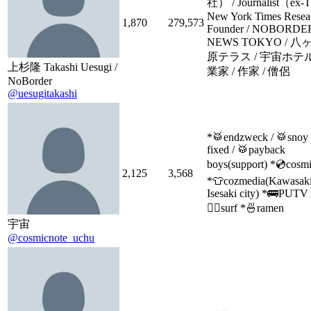
社） / Journalist（ex-T
New York Times Reseac
1,870
279,573
Founder / NOBORDE
NEWS TOKYO / 
原テラス / 宇宙ホテル
上杉隆 Takashi Uesugi /
業家 / 作家 / 僧侶
NoBorder
@uesugitakashi
*🥁endzweck / 🥁snoy 
fixed / 🥁payback
boys(support) *💿cosm
2,125
3,568
*👕cozmedia(Kawasak
Isesaki city) *🚌PUTV
🏄‍♂️surf *🍜ramen
宇宙
@cosmicnote_uchu