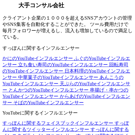
大手コンサル会社
クライアント企業の１０００を超えるSNSアカウントの管理
やSNS集客を自動化することができた。 ツール費用だけで
毎月フォロワーが増えるし、流入も増加しているので満足し
ている。
すっぽんに関するインフルエンサー
かにのYouTubeインフルエンサー
ふぐのYouTubeインフルエ
ンサー
立ち食い寿司のYouTubeインフルエンサー
回転寿司
のYouTubeインフルエンサー
日本料理のYouTubeインフルエ
ンサー
中華菓子のYouTubeインフルエンサー
あんこうの
YouTubeインフルエンサー
天ぷらのYouTubeインフルエンサ
ー
とんかつのYouTubeインフルエンサー
串揚げ・串かつの
YouTubeインフルエンサー
からあげのYouTubeインフルエン
サー
そばのYouTubeインフルエンサー
YouTubeに関するインフルエンサー
すっぽんに関するフェイスブックインフルエンサー
すっぽ
んに関するツイッターインフルエンサー
すっぽんに関する