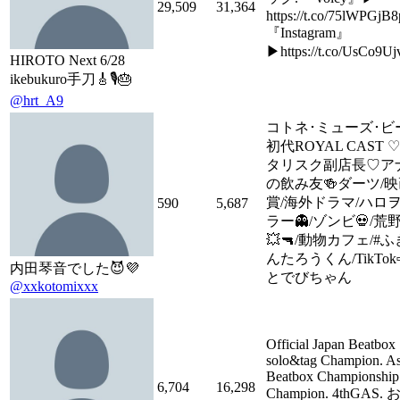
29,509
31,364
https://t.co/75lWPGjB8
『Instagram』
▶︎https://t.co/UsCo9
HIROTO Next 6/28
ikebukuro手刀🎸🎙️🎂
@hrt_A9
コトネ･ミューズ･ビ
初代ROYAL CAST 
タリスク副店長♡ア
の飲み友🍻ダーツ/
賞/海外ドラマ/ハロヲ
590
5,687
ラー👻/ゾンビ💀/荒
💥🔫/動物カフェ/#
んたろうくん/TikTo
内田琴音でした😈💜
とでびちゃん
@xxkotomixxx
Official Japan Beatbox
solo&tag Champion. As
Beatbox Championship
6,704
16,298
Champion. 4thGAS.