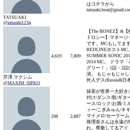
はコチラから
tatsuaki.beat@gmail.c
TATSUAKI
@tatsuaki1234
【The BONEZ】&
ドロシー】マネージ
です。MCもしてま
REDLINEホストMC
SUMMER SONIC 20
4,619
7,809
2014 MC。 ドラマ
グリー！」1話・2話
演。 もじゃもじゃし
芹澤 マクシム
外人デス(Russia&日本
@MAXIM_SIPKO
抹茶が世界一大好き/
付け/ダンス/歌/ギタ
ース/ロック/お酒/ミ
ィー/こぎみゅん/キキ
マイメロ/セーラーム
298
2,887
珠理奈さんは永遠の
れ。尊敬してるアイ