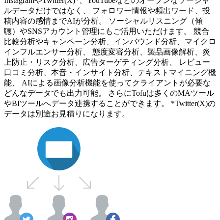
InstagramやTwitter(X)*、YouTubeなどのオープンなソーシャ
ルデータだけではなく、 フォロワー情報や頻出ワード、投
稿内容の感情までAIが分析。 ソーシャルリスニング（傾
聴）やSNSアカウント管理にもご活用いただけます。 競合
比較分析やキャンペーン分析、インバウンド分析、マイクロ
インフルエンサー分析、 態度変容分析、製品画像解析、炎
上防止・リスク分析、広告ターゲティング分析、 レビュー
口コミ分析、本音・インサイト分析、テキストマイニング機
能、 AIによる画像分析機能を使ってクライアントが必要な
どんなデータでも出力可能。 さらにTofuは多くのMAツール
やBIツールへデータ連携することができます。 *Twitter(X)の
データは別途お見積りになります。