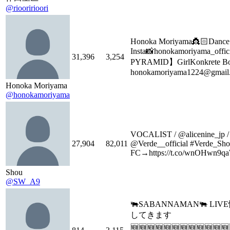
@riooririoori
Honoka Moriyama👸🏻Dance A
Insta📸honokamoriyama_offici
31,396
3,254
PYRAMID】GirlKonkrete Bo
honokamoriyama1224@gmail
Honoka Moriyama
@honokamoriyama
VOCALIST / @alicenine_jp / 
27,904
82,011
@Verde__official #Verde_Shou
FC→https://t.co/wnOHwn9q
Shou
@SW_A9
🐃SABANNAMAN🐃 L
してきます
🆕🆕🆕🆕🆕🆕🆕🆕🆕🆕🆕🆕