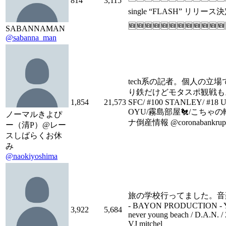
814
3,115
single “FLASH” リリース決定⚡
🆕🆕🆕🆕🆕🆕🆕🆕🆕🆕🆕🆕
SABANNAMAN
@sabanna_man
tech系の記者。個人の立
り鉄だけどモタスポ観戦も
1,854
21,573
SFC/ #100 STANLEY/ #18
OYU/霧島部屋🐔/こちゃの
ノーマルきよぴ
ナ倒産情報 @coronabankrup
ー（清P）@レー
スしばらくお休
み
@naokiyoshima
旅の学校行ってました。音
- BAYON PRODUCTION - Yo
3,922
5,684
never young beach / D.A.N
VJ mitchel