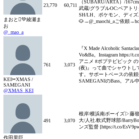
（SUBARU/ARTA）/167
23,770
60,711
武蔵/グラブルOC:ベアト
SH/LH、ポケモン、ディズ
まおと🫍💚綾瀬ま
🐶→@_maochi_aご依頼→hosh
お
@_mao_a
『X Made Alcoholic Santac
Vo&Ba。Instagram https://
アニメ #ポプテピピック 
761
3,073
(夜)』って曲でシャウト
す。サポートベースの依頼
KEI✂︎XMAS /
SAMEGANIのBass。アル
SAMEGANI
@XMAS_KEI
根岸/横浜南ボーイズ▷藤嶺
大/人社.軟式野球部/BarryB
491
3,070
ンズ監督 [https://t.co/EsV9p
作田里巨