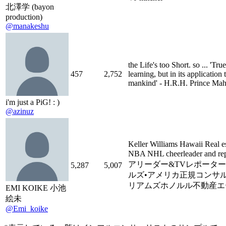
北澤学 (bayon
production)
@manakeshu
the Life's too Short. so ... 'Tru
457
2,752
learning, but in its application 
mankind' - H.R.H. Prince Mah
i'm just a PiG! : )
@azinuz
Keller Williams Hawaii Real 
NBA NHL cheerleader an
アリーダー&TVレポータ
5,287
5,007
ルズ•アメリカ正規コンサ
リアムズホノルル不動産エ
EMI KOIKE 小池
絵未
@Emi_koike