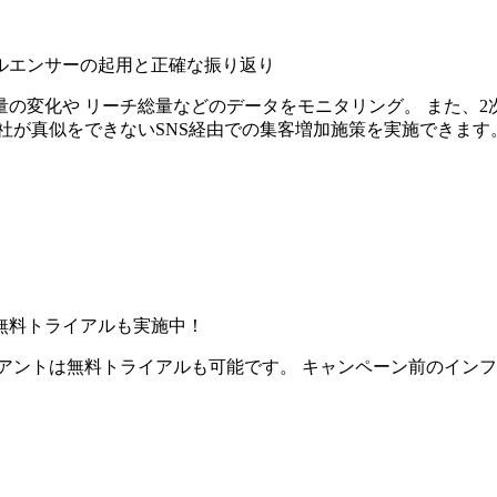
ルエンサーの起用と正確な振り返り
の変化や リーチ総量などのデータをモニタリング。 また、2
社が真似をできないSNS経由での集客増加施策を実施できます
無料トライアルも実施中！
アントは無料トライアルも可能です。 キャンペーン前のイン