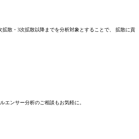
次拡散・3次拡散以降までを分析対象とすることで、 拡散に貢
。
フルエンサー分析のご相談もお気軽に。