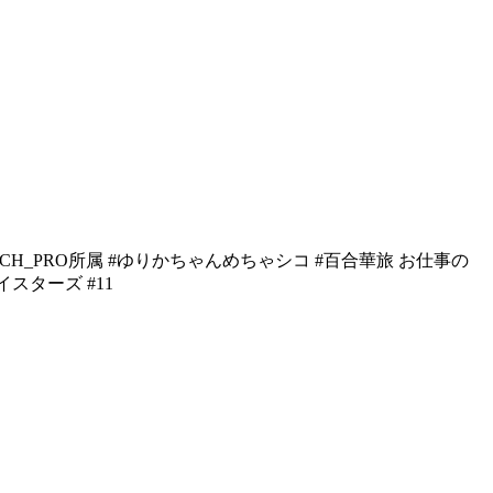
CH_PRO所属 #ゆりかちゃんめちゃシコ #百合華旅 お仕事の
スターズ #11