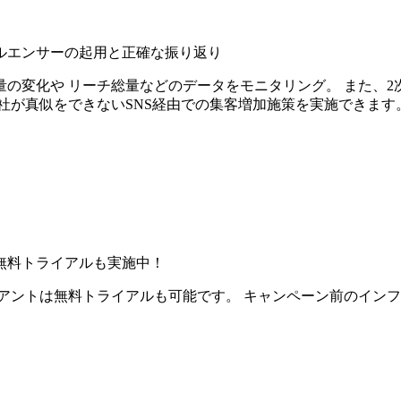
ルエンサーの起用と正確な振り返り
の変化や リーチ総量などのデータをモニタリング。 また、2
社が真似をできないSNS経由での集客増加施策を実施できます
無料トライアルも実施中！
アントは無料トライアルも可能です。 キャンペーン前のイン