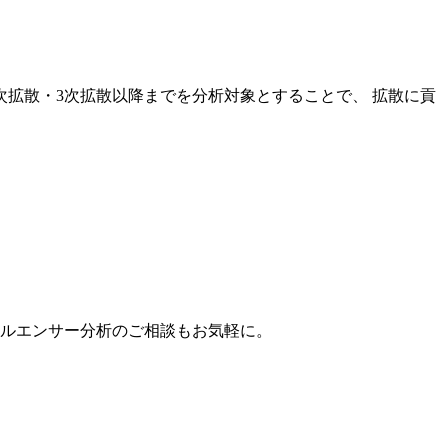
次拡散・3次拡散以降までを分析対象とすることで、 拡散に貢
。
フルエンサー分析のご相談もお気軽に。