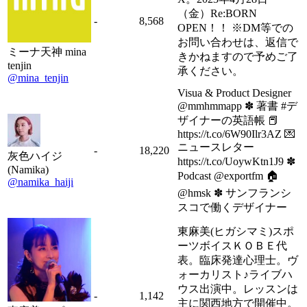
（金）Re:BORN
-
8,568
OPEN！！ ※DM等での
お問い合わせは、返信で
ミーナ天神 mina
きかねますので予めご了
tenjin
承ください。
@mina_tenjin
Visua & Product Designer
@mmhmmapp ✽ 著書 #デ
ザイナーの英語帳 📕
https://t.co/6W90Ilr3AZ 💌
ニュースレター
-
18,220
灰色ハイジ
https://t.co/UoywKtn1J9 ✽
(Namika)
Podcast @exportfm 🏠
@namika_haiji
@hmsk ✽ サンフランシ
スコで働くデザイナー
東麻美(ヒガシマミ)スポ
ーツボイスＫＯＢＥ代
表。臨床発達心理士。ヴ
ォーカリスト♪ライブハ
ウス出演中。レッスンは
-
1,142
主に関西地方で開催中。