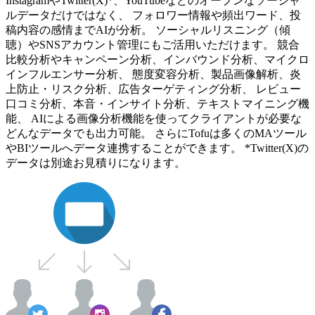
InstagramやTwitter(X)*、YouTubeなどのオープンなソーシャ
ルデータだけではなく、 フォロワー情報や頻出ワード、投
稿内容の感情までAIが分析。 ソーシャルリスニング（傾
聴）やSNSアカウント管理にもご活用いただけます。 競合
比較分析やキャンペーン分析、インバウンド分析、マイクロ
インフルエンサー分析、 態度変容分析、製品画像解析、炎
上防止・リスク分析、広告ターゲティング分析、 レビュー
口コミ分析、本音・インサイト分析、テキストマイニング機
能、 AIによる画像分析機能を使ってクライアントが必要な
どんなデータでも出力可能。 さらにTofuは多くのMAツール
やBIツールへデータ連携することができます。 *Twitter(X)の
データは別途お見積りになります。