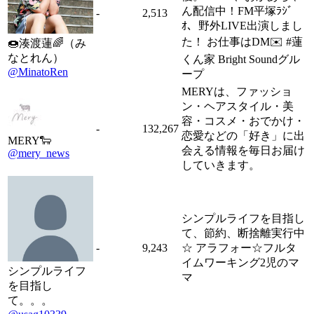
ん配信中！FM平塚ﾗｼﾞ
-
2,513
ｵ、野外LIVE出演しまし
た！ お仕事はDM✉️ #蓮
🍩湊渡蓮🌈（み
なとれん）
くん家 Bright Soundグル
@MinatoRen
ープ
MERYは、ファッショ
ン・ヘアスタイル・美
容・コスメ・おでかけ・
-
132,267
恋愛などの「好き」に出
MERY🐑
会える情報を毎日お届け
@mery_news
していきます。
シンプルライフを目指し
て、節約、断捨離実行中
-
9,243
☆ アラフォー☆フルタ
イムワーキング2児のマ
シンプルライフ
マ
を目指し
て。。。