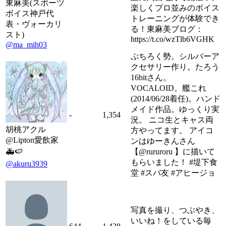
東麻美(スポーツ
楽しくプロ並みのボイス
ボイス神戸代
トレーニングが体験でき
表・ヴォーカリ
る！東麻美ブログ：
スト)
https://t.co/wzTlb6VGHK
@ma_mih03
ぷちろく勢。シルバーア
クセサリー作り。たろう
16bitさん。
VOCALOID。艦これ
(2014/06/28着任)。ハンド
メイド作品。ゆっくり実
-
1,354
況。 ニコ生とキャス両
胡桃アクル
方やってます。 アイコ
@Lipton愛飲家
ンはゆーきんさん
🚑🍉
【@rururoru 】に描いて
もらいました！ #堤下食
@akuru3939
堂 #スバ友 #アヒージョ
写真を撮り、つぶやき、
いいね！をしている毎