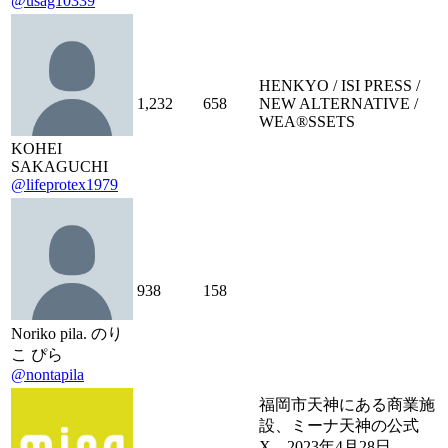
@usag10339
HENKYO / ISI PRESS /
1,232
658
NEW ALTERNATIVE /
WEA®︎SSETS
KOHEI
SAKAGUCHI
@lifeprotex1979
938
158
Noriko pila. のり
こ ぴら
@nontapila
福岡市天神にある商業施
設、ミーナ天神の公式
X。2023年4月28日