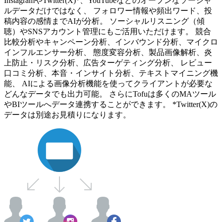
InstagramやTwitter(X)*、YouTubeなどのオープンなソーシャ
ルデータだけではなく、 フォロワー情報や頻出ワード、投
稿内容の感情までAIが分析。 ソーシャルリスニング（傾
聴）やSNSアカウント管理にもご活用いただけます。 競合
比較分析やキャンペーン分析、インバウンド分析、マイクロ
インフルエンサー分析、 態度変容分析、製品画像解析、炎
上防止・リスク分析、広告ターゲティング分析、 レビュー
口コミ分析、本音・インサイト分析、テキストマイニング機
能、 AIによる画像分析機能を使ってクライアントが必要な
どんなデータでも出力可能。 さらにTofuは多くのMAツール
やBIツールへデータ連携することができます。 *Twitter(X)の
データは別途お見積りになります。