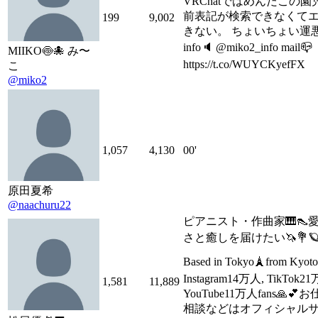
VRChatではめんだこの園児
前表記が検索できなくて
199
9,002
きない。 ちょいちょい運
info🔈 @miko2_info mail📪
MIIKO🍥🐙 み〜
https://t.co/WUYCKyefFX
こ
@miko2
1,057
4,130
00'
原田夏希
@naachuru22
ピアニスト・作曲家🎹👠
さと癒しを届けたい🦄💐🪐
Based in Tokyo🗼from Kyo
Instagram14万人, TikTok2
1,581
11,889
YouTube11万人fans🙏
相談などはオフィシャル