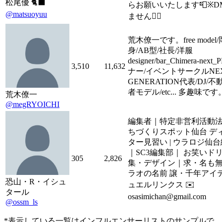
松尾優 🐈‍⬛
らお願いいたします📮※D
@matsuoyuu
ません🙇‍♀️
荒木僚一です。free model
身/AB型/社長/洋服
designer/bar_Chimera-nex
3,510
11,632
ナー/イベントサークルNE
GENERATION代表/DJ/不
者モデル/etc... 多趣味です
荒木僚一
@megRYOICHI
編集者｜特定非営利活動法
ちづくりスポット仙台 デ
ター見習い | ウラロジ仙
｜SC3編集部｜ お笑いドリ
305
2,826
集・デザイン｜求・名も
ラオの名前 譲・千年アイテム
恐山・R・イシュ
ュエルリンクス ✉️
タール
osasimichan@gmail.com
@ossm_ls
*表示している一覧はインフルエンサーリストのサンプルで