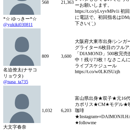
568
21,363
ーお願いします。
https://t.co/yLvyvMPe1i
に電話で。初回指名はDMか
*☆ ゆっきー*☆
下さい( ¨̮ )︎︎
@yukiki030811
大阪府大東市出身/シンガ
グライター/6枚目のフル
「DIAMOND」500枚完売
809
3,600
中！残り73枚！なさこん
ライブスケジュール
名迫僚太(ナサコ
https://t.co/w0LKfSUzjh
リョウタ)
@nasa_ta735
富山県出身★双子★元16
カポリス★CM★モデル★
1,032
6,203
珈琲
★Instagram⇨DAIMONJI.
★followme
大文字春奈