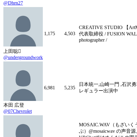
@Dhrn27
CREATIVE STUDIO 【Art
1,175
4,503
代表取締役 / FUSION WA
photographer /
上田聡
@undergroundwork
日本統一,山崎一門 ,石沢勇将
6,981
5,235
レギュラー出演中
本田 広登
@07Chevrolet
MOSAIC.WAV（もざいく
ぶ）@mosaicwav の声音