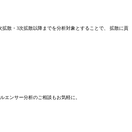
次拡散・3次拡散以降までを分析対象とすることで、 拡散に貢
。
フルエンサー分析のご相談もお気軽に。