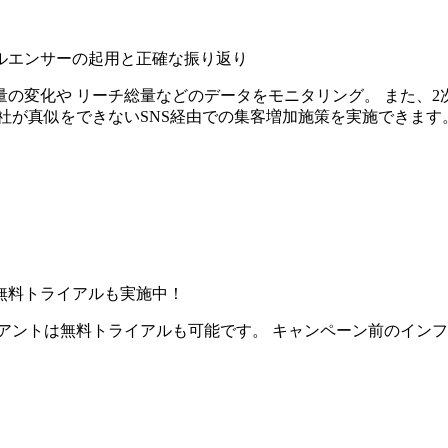
ルエンサーの起用と正確な振り返り
の変化や リーチ総量などのデータをモニタリング。 また、2
社が真似をできないSNS経由での集客増加施策を実施できます
無料トライアルも実施中！
アントは無料トライアルも可能です。 キャンペーン前のイン