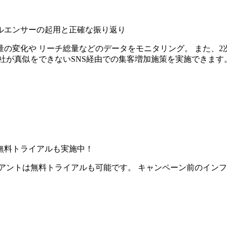
ルエンサーの起用と正確な振り返り
の変化や リーチ総量などのデータをモニタリング。 また、2
社が真似をできないSNS経由での集客増加施策を実施できます
無料トライアルも実施中！
アントは無料トライアルも可能です。 キャンペーン前のイン