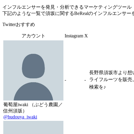
インフルエンサーを発見・分析できるマーケティングツール「Tofu 
下記のような一覧で須坂に関するBeRealのインフルエンサ
Twitterおすすめ
アカウント
Instagram
X
長野県須坂市より想い
ライフルーツを販売。🏆
-
-
検索を♪
葡萄屋iwaki （ぶどう農園／
信州須坂）
@budouya_iwaki