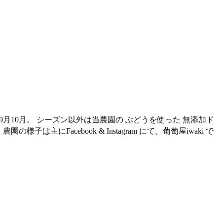
月10月。 シーズン以外は当農園の ぶどうを使った 無添加ド
は主にFacebook & Instagram にて。葡萄屋iwaki で