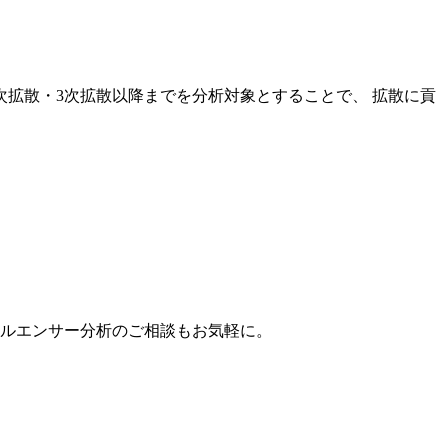
次拡散・3次拡散以降までを分析対象とすることで、 拡散に貢
。
フルエンサー分析のご相談もお気軽に。