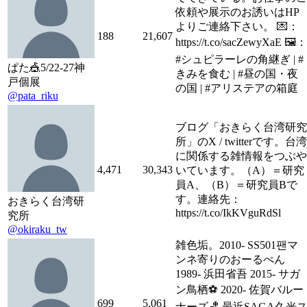
依頼や展示のお誘いはHP
よりご連絡下さい。 💌：
188
21,607
https://t.co/sacZewyXaE 🖼：
#シュピラーレの角継ぎ | #
ぱた🎪5/22-27神
きみを食む | #昼の国・夜
戸個展
の国 | #アリステアの箱庭
@pata_riku
ブログ「おきらく台湾研究
所」のX / twitterです。台湾
に関係する雑情報をつぶや
4,471
30,343
いています。（A）＝研究
員A、（B）＝研究員Bで
す。連絡先：
おきらく台湾研
https://t.co/IkKVguRdSl
究所
@okiraku_tw
雑色垢。2010- SS501팬マ
ンネ寄りのおーるぺん
1989- 浜田省吾 2015- サガ
ン鳥栖⚽ 2020- 佐賀バルー
699
5,061
ナーズ🏀 最近SAGA久光