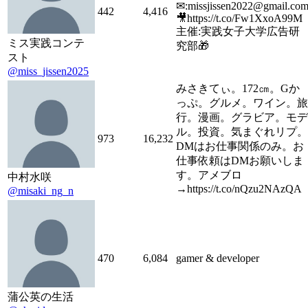
✉:missjissen2022@gmail.co
442
4,416
🎥https://t.co/Fw1XxoA99M
主催:実践女子大学広告研
ミス実践コンテ
究部🎁
スト
@miss_jissen2025
みさきてぃ。172㎝。Gか
っぷ。グルメ。ワイン。旅
行。漫画。グラビア。モデ
ル。投資。気まぐれリプ。
973
16,232
DMはお仕事関係のみ。お
仕事依頼はDMお願いしま
す。アメブロ
中村水咲
→https://t.co/nQzu2NAzQA
@misaki_ng_n
470
6,084
gamer & developer
蒲公英の生活