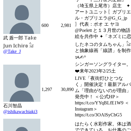
（埼玉県上尾市）店主 ✦
アートユニット〖ガブリエ
ル・ガブリエラ@G_G_jp
〗代表：ポオ エ ヤヨ
600
2,981
@Poelett と１３月世の物語
絵を共作中 ✦「ネズミに
武 盾一郎 𝕋𝕒𝕜𝕖
したネコのタムちゃん」𓃠
𝕁𝕦𝕟 𝕀𝕔𝕙𝕚𝕣𝕠 𓃠
と抽象線画「線譜」を制作
@Take_J
ᝰ✍︎꙳
シンガーソングライター。
❤️来年2023年2/25土
LIVE「夜街灯ひとつな
く」開催決定！最新アルバ
1,297
30,890
ム「理由がないのが理由」
発売中！ ＜公式HP＞
https://t.co/YYqBLfE1W9 ＜
石川智晶
Instagram＞
@ishikawachiaki3
https://t.co/3OAlSyCbG5
はたらく水彩作家。体は酒
でできている。お仕事のご