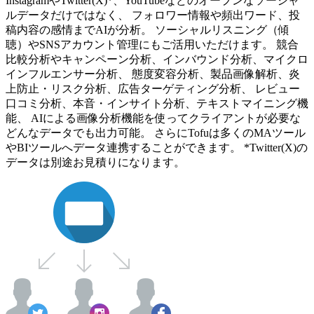
InstagramやTwitter(X)*、YouTubeなどのオープンなソーシャ
ルデータだけではなく、 フォロワー情報や頻出ワード、投
稿内容の感情までAIが分析。 ソーシャルリスニング（傾
聴）やSNSアカウント管理にもご活用いただけます。 競合
比較分析やキャンペーン分析、インバウンド分析、マイクロ
インフルエンサー分析、 態度変容分析、製品画像解析、炎
上防止・リスク分析、広告ターゲティング分析、 レビュー
口コミ分析、本音・インサイト分析、テキストマイニング機
能、 AIによる画像分析機能を使ってクライアントが必要な
どんなデータでも出力可能。 さらにTofuは多くのMAツール
やBIツールへデータ連携することができます。 *Twitter(X)の
データは別途お見積りになります。