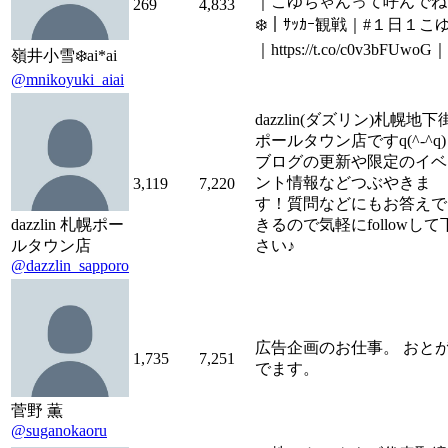
｜こゆちゃんって呼んでね
269
4,833
❄️｜ｻｯｶｰ観戦｜#１日１こ
｜https://t.co/c0v3bFUwoG｜
嶺井小雪❄️ai*ai
@mnikoyuki_aiai
dazzlin(ダズリン)札幌地下
ポールタウン店ですq(^-^q)
ブログの更新や限定のイベ
ント情報などつぶやきま
3,119
7,220
す！質問などにもお答えで
dazzlin 札幌ポー
きるので気軽にfollowして
ルタウン店
さい♪
@dazzlin_sapporo
広告企画のお仕事。 おと
1,735
7,251
でます。
菅野 薫
@suganokaoru