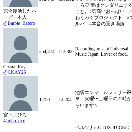
ころ♡ 夢はクンダリニす
完全復活したバ
こと。#気高いおっぱい #
ービー本人
わくわくプロジェクト #
@Barbie_Babiro
ルバ #本音の置き場所
Recording artist at Universal
254,474
113,300
Music Japan. Lover of food.
Crystal Kay
@CKAY26
池袋エンジェルフェザー🧸
🎀 火曜〜土曜日の21時か
1,750
12,204
らいます⭐️
宮下まひろ
@mito_oxo
ペルソナ/LOTUS JUICE/D-