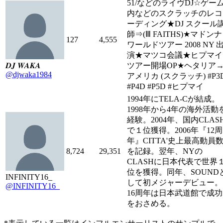
51/などのライヴDJ☆ゲー
内などのスクラッチのレコ
ーディング★DJ スクール
師⇒(Ⅲ FAITHS)★マドンナ
127
4,555
ワールドツアー 2008 NY 
演★マツコ会議★ヒプマイ
𝑫𝑱 𝑾𝑨𝑲𝑨
ツアー開場OP★ヘタリア
@djwaka1984
アメリカ (スクラッチ) #P3
#P4D #P5D #ヒプマイ
1994年にTELA-Cが結成。
1998年から4年の海外活動
経験。2004年、国内CLAS
で１位獲得。2006年『12周
年』CITTA'史上最高動員
8,724
29,351
を記録。翌年、NYの
CLASHに日本代表で世界
位を獲得。同年、SOUND
INFINITY16_
して初メジャーデビュー。
@INFINITY16_
16周年は日本武道館で成功
をおさめる。