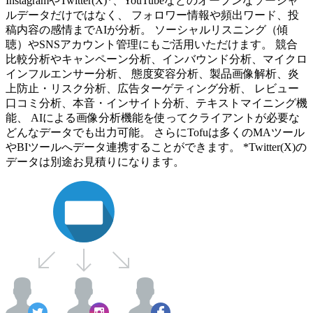
InstagramやTwitter(X)*、YouTubeなどのオープンなソーシャ
ルデータだけではなく、 フォロワー情報や頻出ワード、投
稿内容の感情までAIが分析。 ソーシャルリスニング（傾
聴）やSNSアカウント管理にもご活用いただけます。 競合
比較分析やキャンペーン分析、インバウンド分析、マイクロ
インフルエンサー分析、 態度変容分析、製品画像解析、炎
上防止・リスク分析、広告ターゲティング分析、 レビュー
口コミ分析、本音・インサイト分析、テキストマイニング機
能、 AIによる画像分析機能を使ってクライアントが必要な
どんなデータでも出力可能。 さらにTofuは多くのMAツール
やBIツールへデータ連携することができます。 *Twitter(X)の
データは別途お見積りになります。