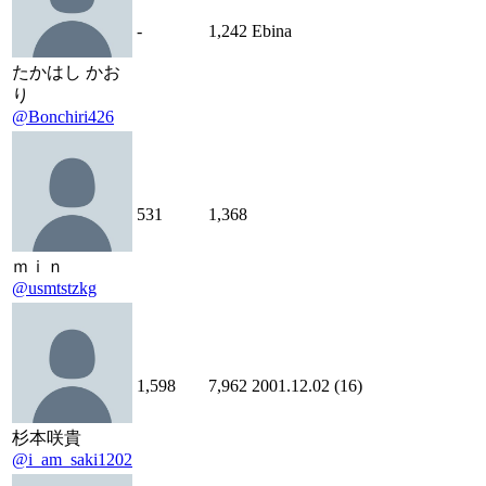
-
1,242
Ebina
たかはし かお
り
@Bonchiri426
531
1,368
ｍｉｎ
@usmtstzkg
1,598
7,962
2001.12.02 (16)
杉本咲貴
@i_am_saki1202