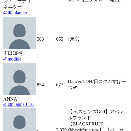
ン・コーディ
ネ―ター
@lifeplanner_
| 東京 |
583
655
正田知熙
@modkia
Dancer/LDH/日スク21すぽー
854
677
つ🌸
ANNA
@ldh_anna0110
【ex,スピンズGod】アパレ
ルブランド:
【BLACKFRUIT
-
2,329
@blackfruit_tyo 】 【パニカ