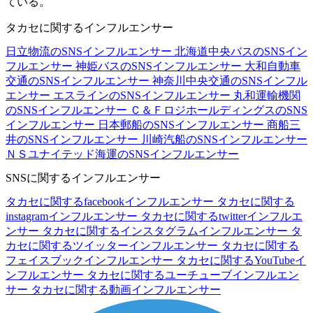
ている。
タカセに関するインフルエンサー
日立物流のSNSインフルエンサー
北海道中央バスのSNSイン
フルエンサー
神姫バスのSNSインフルエンサー
大和自動車
交通のSNSインフルエンサー
神奈川中央交通のSNSインフル
エンサー
エスラインのSNSインフルエンサー
丸和運輸機関
のSNSインフルエンサー
Ｃ＆ＦロジホールディングスのSNS
インフルエンサー
日本郵船のSNSインフルエンサー
商船三
井のSNSインフルエンサー
川崎汽船のSNSインフルエンサー
ＮＳユナイテッド海運のSNSインフルエンサー
SNSに関するインフルエンサー
タカセに関するfacebookインフルエンサー
タカセに関する
instagramインフルエンサー
タカセに関するtwitterインフルエ
ンサー
タカセに関するインスタグラムインフルエンサー
タ
カセに関するツイッターインフルエンサー
タカセに関する
フェイスブックインフルエンサー
タカセに関するYouTubeイ
ンフルエンサー
タカセに関するユーチューブインフルエン
サー
タカセに関する動画インフルエンサー