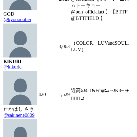
ムトーキョー
@pon_officialact 】【BTTF
GOD
@BTTFIELD 】
@kyooooohei
（COLOR、LUVandSOUL、
-
3,063
LUV）
𝐊𝐈𝐊𝐔𝐑𝐈
@kikuric
近高6J4 T&Fmg👟 ~JK3~ ✈️
420
1,529
💁🏻‍♀️💺
たかはし さき
@sakinene0809