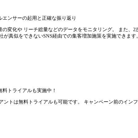
ルエンサーの起用と正確な振り返り
の変化や リーチ総量などのデータをモニタリング。 また、2
社が真似をできないSNS経由での集客増加施策を実施できます
無料トライアルも実施中！
アントは無料トライアルも可能です。 キャンペーン前のイン