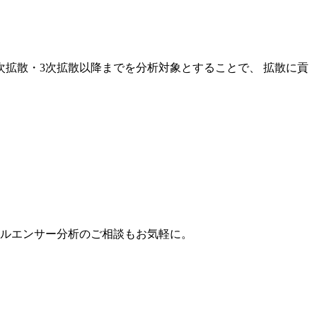
次拡散・3次拡散以降までを分析対象とすることで、 拡散に貢
。
フルエンサー分析のご相談もお気軽に。