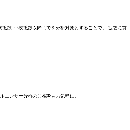
次拡散・3次拡散以降までを分析対象とすることで、 拡散に貢
。
フルエンサー分析のご相談もお気軽に。