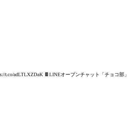
.co/adLTLXZDaK 🍫LINEオープンチャット「チョコ部」