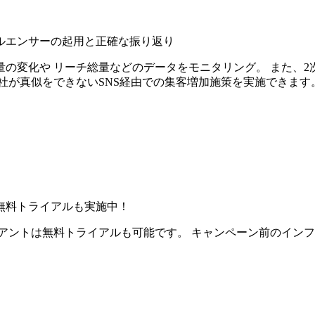
ルエンサーの起用と正確な振り返り
の変化や リーチ総量などのデータをモニタリング。 また、2
社が真似をできないSNS経由での集客増加施策を実施できます
無料トライアルも実施中！
アントは無料トライアルも可能です。 キャンペーン前のイン