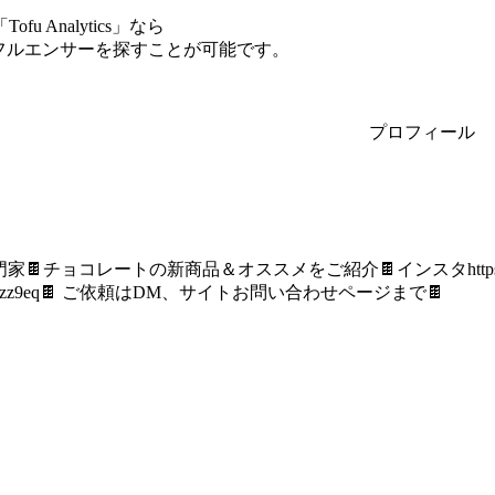
Analytics」なら
ンフルエンサーを探すことが可能です。
プロフィール
🍫チョコレートの新商品＆オススメをご紹介🍫インスタhttps://t
o/XAlQCzz9eq🍫 ご依頼はDM、サイトお問い合わせページまで🍫