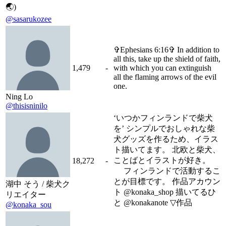
🌏)
@sasarukozee
✞Ephesians 6:16✞ In addition to
all this, take up the shield of faith,
1,479
-
with which you can extinguish
all the flaming arrows of the evil
one.
Ning Lo
@thisisninilo
‘いつかフィンランドで柴犬
を’ シンプルでおしゃれな柴
犬グッズを作るため、イラス
ト描いてます。 北欧と柴犬、
ことばとイラストが好き。
18,272
-
フィンランドで活動するこ
とが目標です。 作品アカウン
湖中 そう / 柴犬ク
ト @konaka_shop 描いてるひ
リエイター
と @konakanote ▽作品
@konaka_sou