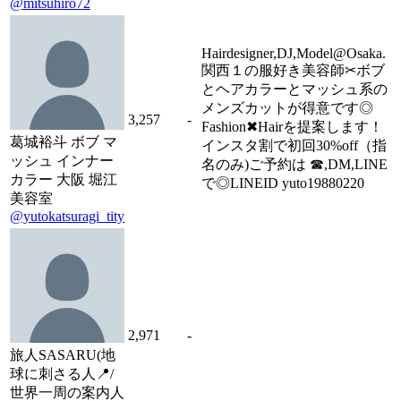
@mitsuhiro72
Hairdesigner,DJ,Model@Osaka.
関西１の服好き美容師✂︎ボブ
とヘアカラーとマッシュ系の
メンズカットが得意です◎
3,257
-
Fashion✖︎Hairを提案します！
葛城裕斗 ボブ マ
インスタ割で初回30%off（指
ッシュ インナー
名のみ)ご予約は ☎︎,DM,LINE
カラー 大阪 堀江
で◎LINEID yuto19880220
美容室
@yutokatsuragi_tity
2,971
-
旅人SASARU(地
球に刺さる人📍/
世界一周の案内人