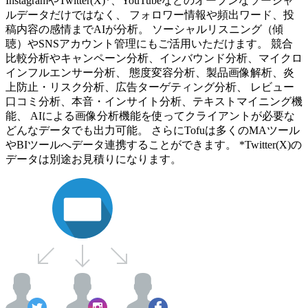
InstagramやTwitter(X)*、YouTubeなどのオープンなソーシャ
ルデータだけではなく、 フォロワー情報や頻出ワード、投
稿内容の感情までAIが分析。 ソーシャルリスニング（傾
聴）やSNSアカウント管理にもご活用いただけます。 競合
比較分析やキャンペーン分析、インバウンド分析、マイクロ
インフルエンサー分析、 態度変容分析、製品画像解析、炎
上防止・リスク分析、広告ターゲティング分析、 レビュー
口コミ分析、本音・インサイト分析、テキストマイニング機
能、 AIによる画像分析機能を使ってクライアントが必要な
どんなデータでも出力可能。 さらにTofuは多くのMAツール
やBIツールへデータ連携することができます。 *Twitter(X)の
データは別途お見積りになります。