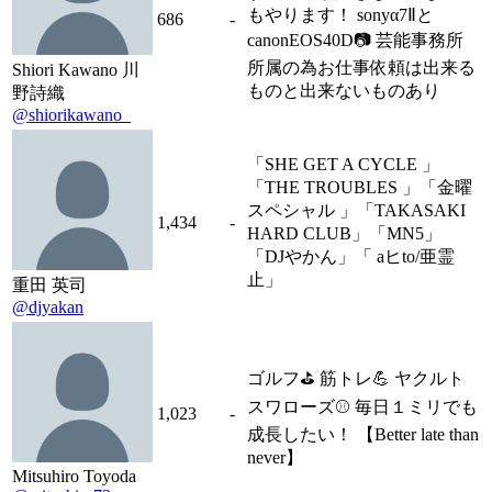
もやります！ sonyα7Ⅱと
686
-
canonEOS40D📷 芸能事務所
所属の為お仕事依頼は出来る
Shiori Kawano 川
ものと出来ないものあり
野詩織
@shiorikawano_
「SHE GET A CYCLE 」
「THE TROUBLES 」「金曜
スペシャル 」「TAKASAKI
1,434
-
HARD CLUB」「MN5」
「DJやかん」「 aヒto/亜霊
止」
重田 英司
@djyakan
ゴルフ⛳️ 筋トレ💪 ヤクルト
スワローズ⚾️ 毎日１ミリでも
1,023
-
成長したい！ 【Better late than
never】
Mitsuhiro Toyoda