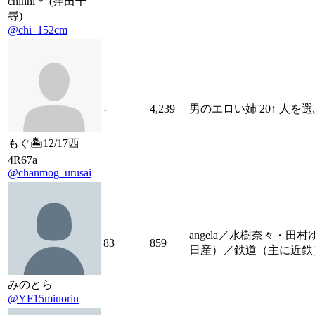
chihhi＊ (窪田千
尋)
@chi_152cm
-
4,239
男のエロい姉 20↑ 人を選ぶ方
もぐ🏝️12/17西
4R67a
@chanmog_urusai
angela／水樹奈々・
83
859
日産）／鉄道（主に近鉄
みのとら
@YF15minorin