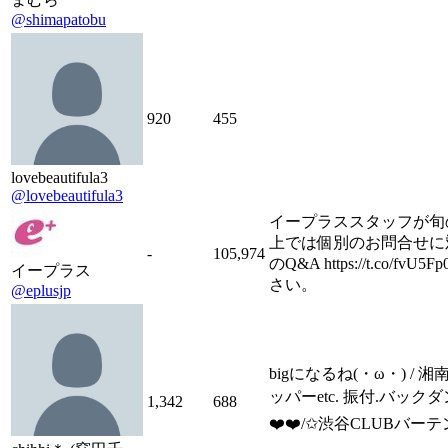
@shimapatobu
920
455
lovebeautifula3
@lovebeautifula3
イープラススタッフが旬の
上では個別のお問合せに
-
105,974
のQ&A https://t.
イープラス
さい。
@eplusjp
bigになるね(・ω・) /
ッパーetc. 振付.バックダンサ
1,342
688
❤️❤️/✩渋谷CLUBバーテ