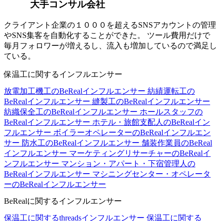
大手コンサル会社
クライアント企業の１０００を超えるSNSアカウントの管理
やSNS集客を自動化することができた。 ツール費用だけで
毎月フォロワーが増えるし、流入も増加しているので満足し
ている。
保温工に関するインフルエンサー
放電加工機工のBeRealインフルエンサー
紡績運転工の
BeRealインフルエンサー
縫製工のBeRealインフルエンサー
紡織保全工のBeRealインフルエンサー
ホールスタッフの
BeRealインフルエンサー
ホテル・旅館支配人のBeRealイン
フルエンサー
ボイラーオペレーターのBeRealインフルエン
サー
防水工のBeRealインフルエンサー
舗装作業員のBeReal
インフルエンサー
マーケティングリサーチャーのBeRealイ
ンフルエンサー
マンション・アパート・下宿管理人の
BeRealインフルエンサー
マシニングセンター・オペレータ
ーのBeRealインフルエンサー
BeRealに関するインフルエンサー
保温工に関するthreadsインフルエンサー
保温工に関する