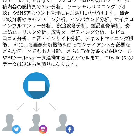
ルデータだけではなく、 フォロワー情報や頻出ワード、投
稿内容の感情までAIが分析。 ソーシャルリスニング（傾
聴）やSNSアカウント管理にもご活用いただけます。 競合
比較分析やキャンペーン分析、インバウンド分析、マイクロ
インフルエンサー分析、 態度変容分析、製品画像解析、炎
上防止・リスク分析、広告ターゲティング分析、 レビュー
口コミ分析、本音・インサイト分析、テキストマイニング機
能、 AIによる画像分析機能を使ってクライアントが必要な
どんなデータでも出力可能。 さらにTofuは多くのMAツール
やBIツールへデータ連携することができます。 *Twitter(X)の
データは別途お見積りになります。