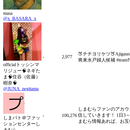
masa
@x_BASARA_x
🍑チチヨリケツ🍑Ajigaur
-
2,977
将来水戸婦人候補 #teamｸ
officialトッシンマ
リジュー🧠ネギた
ま🧠住谷（佐藤）
樹奈🧠
@JUNA_negitama
しまむらファンのアカウ
信していきます！ 1日3
-
100,276
しまパト＠ファッ
まむら情報あれば、お互
ションセンターし
まむら