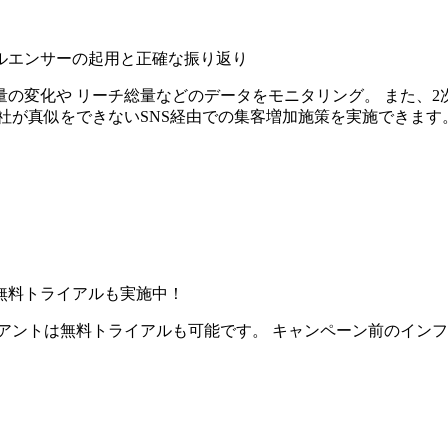
ルエンサーの起用と正確な振り返り
の変化や リーチ総量などのデータをモニタリング。 また、2
社が真似をできないSNS経由での集客増加施策を実施できます
無料トライアルも実施中！
アントは無料トライアルも可能です。 キャンペーン前のイン