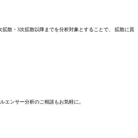
次拡散・3次拡散以降までを分析対象とすることで、 拡散に貢
。
フルエンサー分析のご相談もお気軽に。