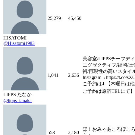
25,279
45,450
HISATOMI
@Hisatomi1983
美容室/LIPPSチーフデ
エグゼクティブ/福岡/圧
術/再現性の高いスタイ
1,041
2,636
Instagram→https://t.co/s
ご予約は⬇️ 【木曜日は
ご予約は原宿TELにて】
LIPPS たなか
@lipps_tanaka
ほ！おみゃあころぽこ
558
2,180