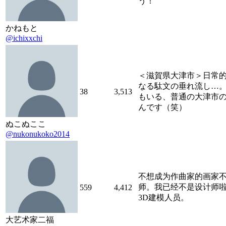
う！
かねもと
@ichixxchi
＜滋賀県大津市＞日常
なる駄文の垂れ流し…
38
3,513
もいる、普通の大津市
んです（笑）
ぬこぬここ
@nukonukoko2014
不想成为作曲家的画家
师。我已经不是设计师
559
4,412
3D建模人员。
大艺术家二福