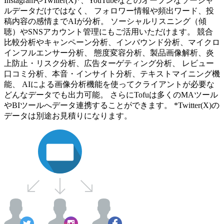
InstagramやTwitter(X)*、YouTubeなどのオープンなソーシャ
ルデータだけではなく、 フォロワー情報や頻出ワード、投
稿内容の感情までAIが分析。 ソーシャルリスニング（傾
聴）やSNSアカウント管理にもご活用いただけます。 競合
比較分析やキャンペーン分析、インバウンド分析、マイクロ
インフルエンサー分析、 態度変容分析、製品画像解析、炎
上防止・リスク分析、広告ターゲティング分析、 レビュー
口コミ分析、本音・インサイト分析、テキストマイニング機
能、 AIによる画像分析機能を使ってクライアントが必要な
どんなデータでも出力可能。 さらにTofuは多くのMAツール
やBIツールへデータ連携することができます。 *Twitter(X)の
データは別途お見積りになります。