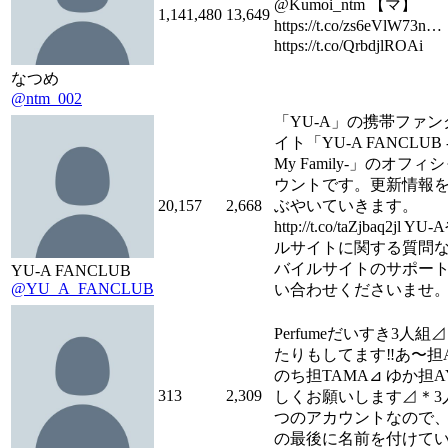
@Kumoi_ntm 【マ】
1,141,480
13,649
https://t.co/zs6eVlW7
https://t.co/QrbdjlROAi
なつめ
@ntm_002
「YU-A」の携帯ファ
イト「YU-A FANCLUB -Y
My Family-」のオフ
ウントです。更新情報
20,157
2,668
ぶやいていきます。
http://t.co/taZjbaq2jl
ルサイトに関する質問
バイルサイトのサポー
YU-A FANCLUB
@YU_A_FANCLUB
い合わせくださいませ
Perfumeだいすき3人組
たりもしてます‼あ〜担A
のち担TAMA⊿ ゆか担A
313
2,309
しくお願いします⊿＊3
つのアカウントなので
の最後に名前を付けてい