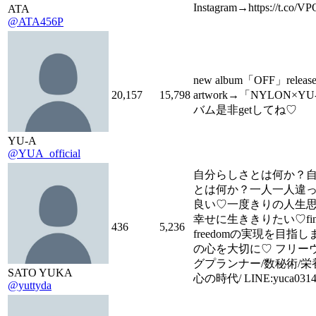
Instagram→https://t.co/
ATA
@ATA456P
new album「OFF」relea
20,157
15,798
artwork→「NYLON×Y
バム是非getしてね♡
YU-A
@YUA_official
自分らしさとは何か？
とは何か？一人一人違
良い♡一度きりの人生
幸せに生ききりたい♡finan
436
5,236
freedomの実現を目指
の心を大切に♡ フリー
グプランナー/数秘術/栄養
SATO YUKA
心の時代/ LINE:yuca031
@yuttyda