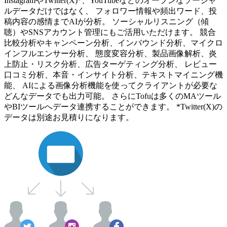
InstagramやTwitter(X)*、YouTubeなどのオープンなソーシャ
ルデータだけではなく、 フォロワー情報や頻出ワード、投
稿内容の感情までAIが分析。 ソーシャルリスニング（傾
聴）やSNSアカウント管理にもご活用いただけます。 競合
比較分析やキャンペーン分析、インバウンド分析、マイクロ
インフルエンサー分析、 態度変容分析、製品画像解析、炎
上防止・リスク分析、広告ターゲティング分析、 レビュー
口コミ分析、本音・インサイト分析、テキストマイニング機
能、 AIによる画像分析機能を使ってクライアントが必要な
どんなデータでも出力可能。 さらにTofuは多くのMAツール
やBIツールへデータ連携することができます。 *Twitter(X)の
データは別途お見積りになります。