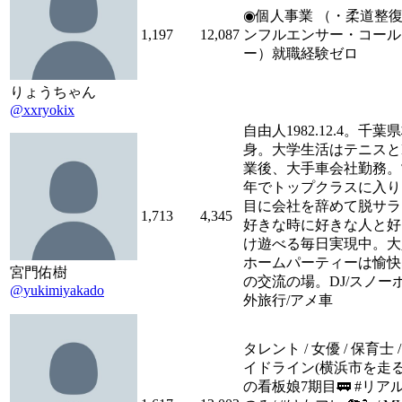
◉個人事業 （・柔道整復
1,197
12,087
ンフルエンサー・コール
ー）就職経験ゼロ
りょうちゃん
@xxryokix
自由人1982.12.4。千葉
身。大学生活はテニスと
業後、大手車会社勤務。
年でトップクラスに入り
目に会社を辞めて脱サラ
1,713
4,345
好きな時に好きな人と好
け遊べる毎日実現中。大
ホームパーティーは愉快
宮門佑樹
の交流の場。DJ/スノー
@yukimiyakado
外旅行/アメ車
タレント / 女優 / 保育士 
イドライン(横浜市を走る
の看板娘7期目🚃 #リア