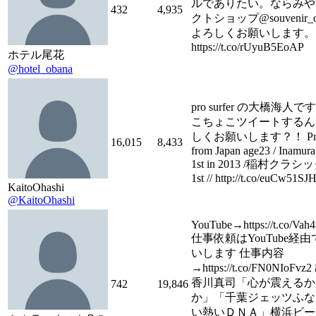
ルでありたい。ならみや
432
4,935
クトショップ@souvenir_o
よろしくお願いします。
https://t.co/rUyuB5EoAP
ホテル尾花
@hotel_obana
pro surfer の大橋海人
こちょこツイートするん
しくお願いします？！ Pro s
16,015
8,433
from Japan age23 / Inamura
1st in 2013 /稲村クラシッ
1st // http://t.co/euCw51SJ
KaitoOhashi
@KaitoOhashi
YouTube→https://t.co/Va
仕事依頼はYouTube経
いします 仕事内容
→https://t.co/FN0NIoFv
香川真司「心が震えるか
742
19,846
か」「千葉ジェッツふな
い熱いＤＮＡ」横浜ビー