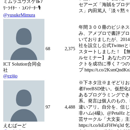
ミムラユウスケ📝ﾌ
セアーズ「海賊をプロデ
ﾘｰﾗｲﾀｰ・ｺﾒﾝﾃｰﾀｰ🎙
ス」内田篤人「淡々黙々
@yusukeMimura
年間３００冊のビジネス
み、アメブロで書評ブロ
いておりましたが、201
社を設立し公式Twitter
68
2,375
スタートしました！ 【
ルセミナー】 あなたの
クトを成功に導く７つの
ICT Solution合同会
プ https://t.co/2KsmQndK
社
@ezijio
※下ネタ注※まぞどりお
者FreeBSD使い。仮想
あるプログラミングでき
系。発言は個人のもの、
97
4,488
違いアリ。自分を、信じ
非ハム(4級)。@PetaHz
芸サークル「大文妄」主
https://t.co/lsEzFHWq3
えむばーど