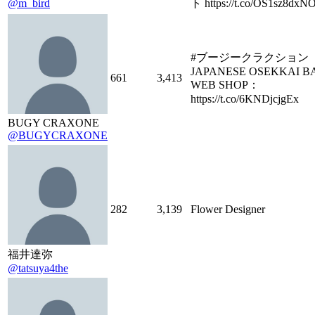
@m_bird
ト https://t.co/OS1sz8dxN
#ブージークラクション
JAPANESE OSEKKAI B
661
3,413
WEB SHOP：
https://t.co/6KNDjcjgEx
BUGY CRAXONE
@BUGYCRAXONE
282
3,139
Flower Designer
福井達弥
@tatsuya4the