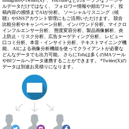
InstagramやTwitter(X)*、YouTubeなどのオープンなソーシャ
ルデータだけではなく、 フォロワー情報や頻出ワード、投
稿内容の感情までAIが分析。 ソーシャルリスニング（傾
聴）やSNSアカウント管理にもご活用いただけます。 競合
比較分析やキャンペーン分析、インバウンド分析、マイクロ
インフルエンサー分析、 態度変容分析、製品画像解析、炎
上防止・リスク分析、広告ターゲティング分析、 レビュー
口コミ分析、本音・インサイト分析、テキストマイニング機
能、 AIによる画像分析機能を使ってクライアントが必要な
どんなデータでも出力可能。 さらにTofuは多くのMAツール
やBIツールへデータ連携することができます。 *Twitter(X)の
データは別途お見積りになります。