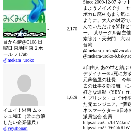
Since 2009-12-07 ネ
まようノイズです。 
ボカロ廃w あまり気に
ように。大人の対応で
んでいただける皆様と
-
2,170
ー。 某サークル副主
索除け：天安門 六四
目から鱗@C108 日
台湾
曜日 東地区 東２ホ
@mekara_uroko@vocalod
ール ノ17ab
@mekara-uroko-b.bsky.so
@mekara_uroko
#自由人 あの世と結ぶ 
デザイナー® #死に方
元葬儀屋の社長、 今
去の仕事を断捨離。に
好きな遺影（YEY）
-
1,629
たプリンタ・コピヤ開
た元エンジニア。#葬
イエイ！湘南 ムッ
ネスマーケター #日本
シュ和田（常に放浪
派員協会 会員
したい企業傭兵）
https://t.co/Ch7b1V4km7
https://t.co/9TF6CrkRJW
@yeyshonan