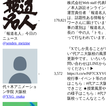
株式会社Web staff 
／本人訴訟オンライン
運営責任者 「報道名
は、話題性ある情報を
-
179,821
ワーさんに届けていま
事の選別は「報道名人
長の「中の人『トモ』
「報道名人」今日の
って行なわれています
ニュース
@senden_meizine
『Xでしか見ることが
い”代アニ大阪校の風景
更新中です。 いろい
問い合わせはLINEか
りください！▶
-
3,572
https://t.co/wPtP7CX
校行事･イベント等の
はこちら：#代アニ大
代々木アニメーショ
できごと ★授業風景
ン学院 大阪校
の様子はこちら：#代
@YAG_osaka
阪校ってこんなところ