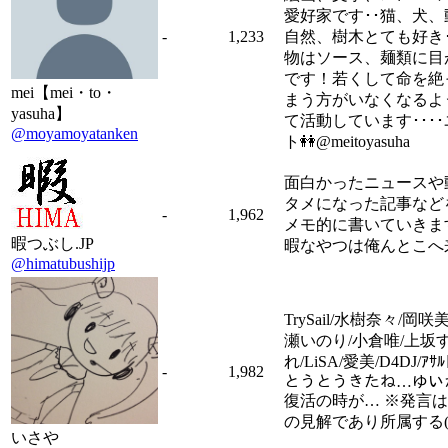
愛好家です･･猫、犬、
-
1,233
自然、樹木とても好き･
物はソース、麺類に目
です！若くして命を絶
mei【mei・to・
まう方がいなくなるよ
yasuha】
て活動しています･･･
@moyamoyatanken
ト👭@meitoyasuha
面白かったニュースや
タメになった記事など
-
1,962
メモ的に書いていきま
暇つぶし.JP
暇なやつは俺んとこへ
@himatubushijp
TrySail/水樹奈々/岡咲
瀬いのり/小倉唯/上坂
れ/LiSA/愛美/D4DJ/ｱｻﾙ
-
1,982
とうとうきたね…ゆい
復活の時が… ※発言
の見解であり所属する(
いさや