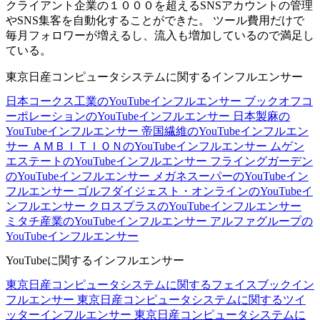
クライアント企業の１０００を超えるSNSアカウントの管理
やSNS集客を自動化することができた。 ツール費用だけで
毎月フォロワーが増えるし、流入も増加しているので満足し
ている。
東京日産コンピュータシステムに関するインフルエンサー
日本コークス工業のYouTubeインフルエンサー
ブックオフコ
ーポレーションのYouTubeインフルエンサー
日本製麻の
YouTubeインフルエンサー
帝国繊維のYouTubeインフルエン
サー
ＡＭＢＩＴＩＯＮのYouTubeインフルエンサー
ムゲン
エステートのYouTubeインフルエンサー
フライングガーデン
のYouTubeインフルエンサー
メガネスーパーのYouTubeイン
フルエンサー
ゴルフダイジェスト・オンラインのYouTubeイ
ンフルエンサー
クロスプラスのYouTubeインフルエンサー
ミタチ産業のYouTubeインフルエンサー
アルファグループの
YouTubeインフルエンサー
YouTubeに関するインフルエンサー
東京日産コンピュータシステムに関するフェイスブックイン
フルエンサー
東京日産コンピュータシステムに関するツイ
ッターインフルエンサー
東京日産コンピュータシステムに