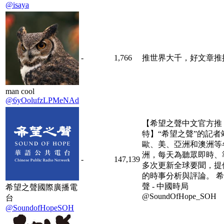
@isaya
-
1,766
推世界大千，好文章推
man cool
@6yOolufzLPMeNAd
【希望之聲中文官方推
特】“希望之聲”的記者
歐、美、亞洲和澳洲等
洲，每天為聽眾即時、
-
147,139
多次更新全球要聞，提
的時事分析與評論。 
聲 - 中國時局
希望之聲國際廣播電
@SoundOfHope_SOH
台
@SoundofHopeSOH