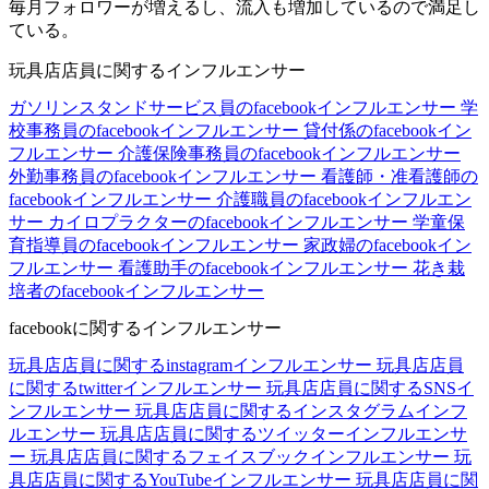
毎月フォロワーが増えるし、流入も増加しているので満足し
ている。
玩具店店員に関するインフルエンサー
ガソリンスタンドサービス員のfacebookインフルエンサー
学
校事務員のfacebookインフルエンサー
貸付係のfacebookイン
フルエンサー
介護保険事務員のfacebookインフルエンサー
外勤事務員のfacebookインフルエンサー
看護師・准看護師の
facebookインフルエンサー
介護職員のfacebookインフルエン
サー
カイロプラクターのfacebookインフルエンサー
学童保
育指導員のfacebookインフルエンサー
家政婦のfacebookイン
フルエンサー
看護助手のfacebookインフルエンサー
花き栽
培者のfacebookインフルエンサー
facebookに関するインフルエンサー
玩具店店員に関するinstagramインフルエンサー
玩具店店員
に関するtwitterインフルエンサー
玩具店店員に関するSNSイ
ンフルエンサー
玩具店店員に関するインスタグラムインフ
ルエンサー
玩具店店員に関するツイッターインフルエンサ
ー
玩具店店員に関するフェイスブックインフルエンサー
玩
具店店員に関するYouTubeインフルエンサー
玩具店店員に関