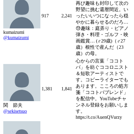
再び趣味も封印して次の
野望に挑む還暦間近。い
917
2,241
ったいいつになったら穏
やかに暮らせるのだろ…
😓趣味：庭弄り・ピアノ
kumaizumi
弾き・料理・ゴルフ・映
@kumaizumi
画鑑賞… (♂29歳)（♂27
歳）根性で産んだ（23
歳）の母。
心からの言葉「ココト
バ」を紡ぐココロニスト
＆短歌アーティストで
す。コピーライターでも
あります。こころの処方
1,381
1,841
箋「ココトバブレンド」
を配信中。YouTubeチャ
ンネル登録をお願いしま
関 節夫
@sekisetsuo
す。
https://t.co/AuenQVurzy