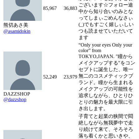
ございます☆フォロー途
85,967
36,883
中から知り合いのみとな
ってしまぃごめんなさぃ
(_)でもすごく嬉しぃしい
熊切あさ美
つも読ませていただいて
@asamidokin
ます
“Only your eyes Only your
color” from
TOKYO,JAPAN. "瞳から
メイクアップする"をコン
セプトに誕生した、唯一
無二のコスメティックブ
52,249
23,979
ランド。瞳から生まれる
メイクアップの可能性を
DAZZSHOP
追求しながら、ひとりひ
@dazzshop
とりの魅力を最大限に引
き出します。
子育てと起業の狭間で悶
絶しながら無我夢中で走
り続けて来て、そろそろ
落ち着くかと思いきや、