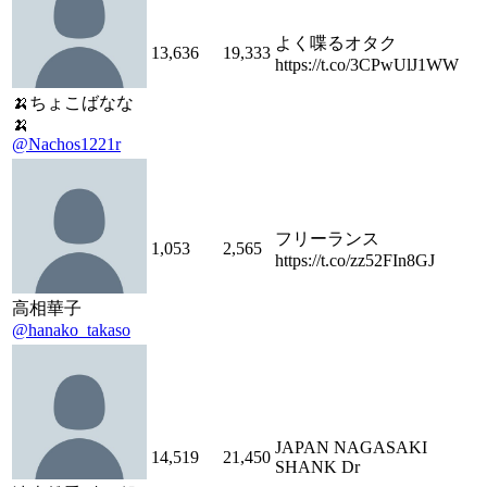
よく喋るオタク
13,636
19,333
https://t.co/3CPwUlJ1WW
🍌ちょこばなな
🍌
@Nachos1221r
フリーランス
1,053
2,565
https://t.co/zz52FIn8GJ
高相華子
@hanako_takaso
JAPAN NAGASAKI
14,519
21,450
SHANK Dr