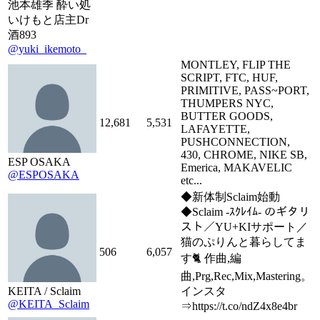
池本雄季 酔い処
いけもと店主Dr
酒893
@yuki_ikemoto_
MONTLEY, FLIP THE
SCRIPT, FTC, HUF,
PRIMITIVE, PASS~PORT,
THUMPERS NYC,
BUTTER GOODS,
12,681
5,531
LAFAYETTE,
PUSHCONNECTION,
430, CHROME, NIKE SB,
ESP OSAKA
Emerica, MAKAVELIC
@ESPOSAKA
etc...
◆新体制Sclaim始動
◆Sclaim -ｽｸﾚｲﾑ- のギタリ
スト／YU+KIサポート／
猫のぷりんと暮らしてま
506
6,057
す🐈 作曲,編
曲,Prg,Rec,Mix,Mastering。
KEITA / Sclaim
インスタ
@KEITA_Sclaim
⇒https://t.co/ndZ4x8e4br