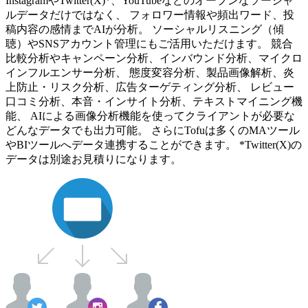
InstagramやTwitter(X)*、YouTubeなどのオープンなソーシャ
ルデータだけではなく、 フォロワー情報や頻出ワード、投
稿内容の感情までAIが分析。 ソーシャルリスニング（傾
聴）やSNSアカウント管理にもご活用いただけます。 競合
比較分析やキャンペーン分析、インバウンド分析、マイクロ
インフルエンサー分析、 態度変容分析、製品画像解析、炎
上防止・リスク分析、広告ターゲティング分析、 レビュー
口コミ分析、本音・インサイト分析、テキストマイニング機
能、 AIによる画像分析機能を使ってクライアントが必要な
どんなデータでも出力可能。 さらにTofuは多くのMAツール
やBIツールへデータ連携することができます。 *Twitter(X)の
データは別途お見積りになります。