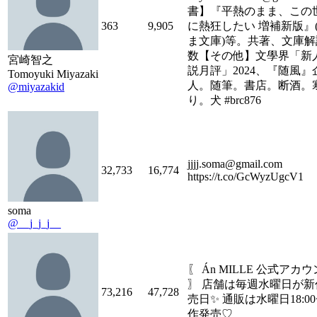
書】『平熱のまま、この
363
9,905
に熱狂したい 増補新版』
ま文庫)等。共著、文庫解
数【その他】文學界「新
宮崎智之
説月評」2024、『随風』
Tomoyuki Miyazaki
人。随筆。書店。断酒。
@miyazakid
り。犬 #brc876
jjjj.soma@gmail.com
32,733
16,774
https://t.co/GcWyzUgcV1
soma
@__j_j_j__
〖 Án MILLE 公式アカ
〗ㅤㅤㅤㅤㅤㅤㅤㅤㅤㅤㅤㅤㅤ ㅤㅤㅤㅤㅤㅤㅤㅤㅤㅤㅤㅤㅤㅤㅤㅤ店舗は毎週水
73,216
47,728
売日✨ 通販は水曜日18:0
作発売♡