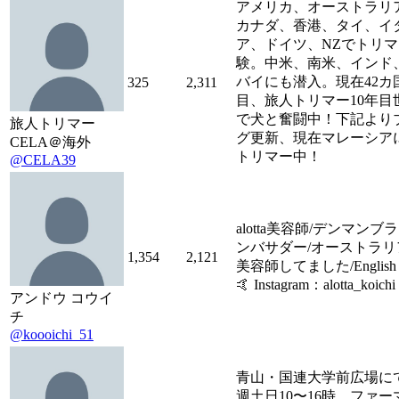
アメリカ、オーストラリ
カナダ、香港、タイ、イ
ア、ドイツ、NZでトリ
験。中米、南米、インド
バイにも潜入。現在42カ
325
2,311
目、旅人トリマー10年目
で犬と奮闘中！下記より
旅人トリマー
グ更新、現在マレーシア
CELA＠海外
トリマー中！
@CELA39
alotta美容師/デンマンブ
ンバサダー/オーストラリ
1,354
2,121
美容師してました/English
🤙 Instagram：alotta_koichi
アンドウ コウイ
チ
@koooichi_51
青山・国連大学前広場に
週土日10〜16時、ファー