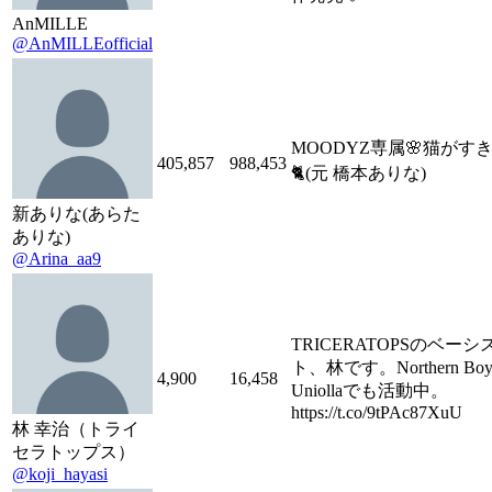
AnMILLE
@AnMILLEofficial
MOODYZ専属🌸猫がす
405,857
988,453
🐈(元 橋本ありな)
新ありな(あらた
ありな)
@Arina_aa9
TRICERATOPSのベーシ
ト、林です。Northern Bo
4,900
16,458
Uniollaでも活動中。
https://t.co/9tPAc87XuU
林 幸治（トライ
セラトップス）
@koji_hayasi