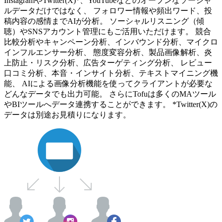
InstagramやTwitter(X)*、YouTubeなどのオープンなソーシャ
ルデータだけではなく、 フォロワー情報や頻出ワード、投
稿内容の感情までAIが分析。 ソーシャルリスニング（傾
聴）やSNSアカウント管理にもご活用いただけます。 競合
比較分析やキャンペーン分析、インバウンド分析、マイクロ
インフルエンサー分析、 態度変容分析、製品画像解析、炎
上防止・リスク分析、広告ターゲティング分析、 レビュー
口コミ分析、本音・インサイト分析、テキストマイニング機
能、 AIによる画像分析機能を使ってクライアントが必要な
どんなデータでも出力可能。 さらにTofuは多くのMAツール
やBIツールへデータ連携することができます。 *Twitter(X)の
データは別途お見積りになります。