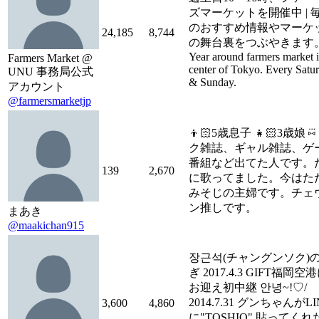
ズマーケットを開催中 | 
のおすすめ情報やマーケ
24,185
8,744
の舞台裏をつぶやきます。
Year around farmers market i
Farmers Market @
center of Tokyo. Every Satu
UNU 事務局公式
& Sunday.
アカウント
@farmersmarketjp
👦🏻5歳息子 👧🏻3歳娘 ⑅
ク雑誌、ギャル雑誌、ゲ
番組など出てた人です。
139
2,670
に歌ってました。今はた
みそじの主婦です。チェ
ン推しです。
まあき
@maakichan915
장근석(チャングンソク)
ぎ 2017.4.3 GIFT福岡空
お迎え初中継 안녕~!♡/
2014.7.31 グンちゃんがLI
3,600
4,860
に"TOSHIO" 貼ってくれ