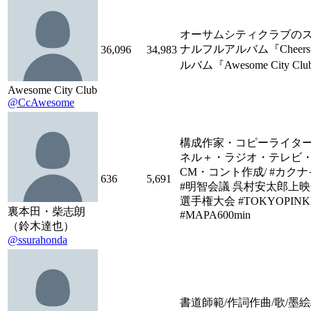
オーサムシティクラブのス
ナルフルアルバム『Cheers t
36,096
34,983
ルバム『Awesome City Cl
Awesome City Club
@CcAwesome
構成作家・コピーライター
ネル＋・ラジオ・テレビ・
CM・コント作成/ #カクナ
636
5,691
#明智会議 呉村安太郎上映
選手権大会 #TOKYOPIN
裏本田・柴志朗
#MAPA600min
（鈴木達也）
@ssurahonda
書道師範/作詞作曲/歌/墨絵