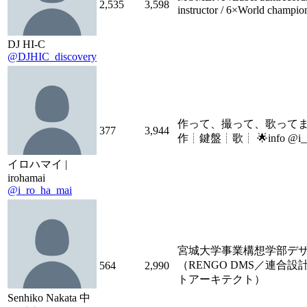
2,535
3,598
instructor / 6×World champi
DJ HI-C
@DJHIC_discovery
作って、撮って、歌ってます˚
377
3,944
作┊鍵盤┊歌┊ 🌟info @i____
イロハマイ |
irohamai
@i_ro_ha_mai
宮城大学事業構想学部デ
（RENGO DMS／連合
564
2,990
トアーキテクト）
Senhiko Nakata 中