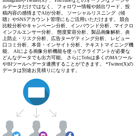
InstagramやTwitter(X)*、YouTubeなどのオープンなソーシャ
ルデータだけではなく、 フォロワー情報や頻出ワード、投
稿内容の感情までAIが分析。 ソーシャルリスニング（傾
聴）やSNSアカウント管理にもご活用いただけます。 競合
比較分析やキャンペーン分析、インバウンド分析、マイクロ
インフルエンサー分析、 態度変容分析、製品画像解析、炎
上防止・リスク分析、広告ターゲティング分析、 レビュー
口コミ分析、本音・インサイト分析、テキストマイニング機
能、 AIによる画像分析機能を使ってクライアントが必要な
どんなデータでも出力可能。 さらにTofuは多くのMAツール
やBIツールへデータ連携することができます。 *Twitter(X)の
データは別途お見積りになります。