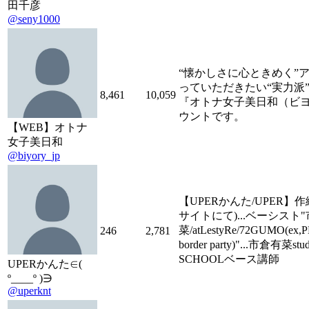
田千彦
@seny1000
“懐かしさに心ときめく”
っていただきたい“実力派
8,461
10,059
『オトナ女子美日和（ビヨ
ウントです。
【WEB】オトナ
女子美日和
@biyory_jp
【UPERかんた/UPER】
サイトにて)...ベーシスト
菜/atLestyRe/72GUMO(ex,
246
2,781
border party)"...市倉有菜
SCHOOLベース講師
UPERかんた∈(
º____º )∋
@uperknt