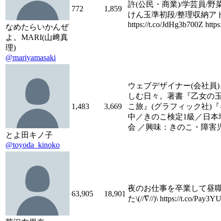
許(公民・商業)/学芸員/
772
1,859
けん玉準初段/整理収納ア
https://t.co/JdHg3b700Z http
なめたらいかんぜ
よ。MARI(山﨑真
理)
@mariyamasaki
ウェブデザイナー(会社員
しむ日々。著書『乙女の玉
1,483
3,669
こ旅』(グラフィック社)『
中／きのこ検定1級／日本
会 ／興味：きのこ・障害
とよ田キノ子
@toyoda_kinoko
夜のお仕事を卒業して昼職デビ
63,905
18,901
た\(//∇//)\ https://t.co/Pay