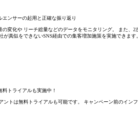
ルエンサーの起用と正確な振り返り
の変化や リーチ総量などのデータをモニタリング。 また、2
社が真似をできないSNS経由での集客増加施策を実施できます
無料トライアルも実施中！
アントは無料トライアルも可能です。 キャンペーン前のイン