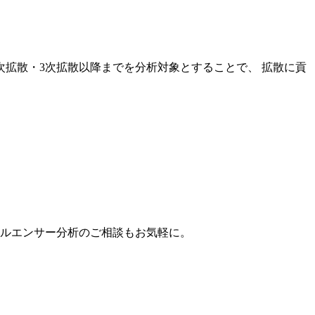
次拡散・3次拡散以降までを分析対象とすることで、 拡散に貢
。
フルエンサー分析のご相談もお気軽に。