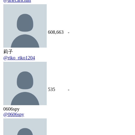
@ariel.arichan
608,663
-
莉子
@riko_riko1204
535
-
0606spy
@0606spy