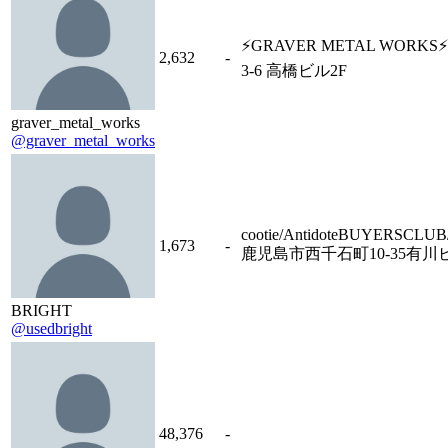
⚡️GRAVER METAL WORKS
2,632
-
3-6 高橋ビル2F
graver_metal_works
@graver_metal_works
cootie/AntidoteBUYERSCL
1,673
-
鹿児島市西千石町10-35有川ビ
BRIGHT
@usedbright
48,376
-