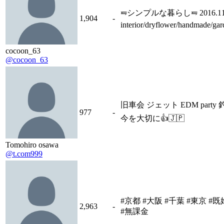
⥧シンプルな暮らし⥧ 2016.11
1,904
-
interior/dryflower/handmade/gar
cocoon_63
@cocoon_63
旧車会 ジェット EDM party 
977
-
今を大切に👍🇯🇵
Tomohiro osawa
@t.com999
#京都 #大阪 #千葉 #東京 #
2,963
-
#無課金