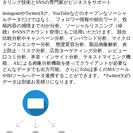
タリング技術とSNSの専門家がビジネスをサポート
InstagramやTwitter(X)*、YouTubeなどのオープンなソーシャ
ルデータだけではなく、 フォロワー情報や頻出ワード、投
稿内容の感情までAIが分析。 ソーシャルリスニング（傾
聴）やSNSアカウント管理にもご活用いただけます。 競合
比較分析やキャンペーン分析、インバウンド分析、マイクロ
インフルエンサー分析、 態度変容分析、製品画像解析、炎
上防止・リスク分析、広告ターゲティング分析、 レビュー
口コミ分析、本音・インサイト分析、テキストマイニング機
能、 AIによる画像分析機能を使ってクライアントが必要な
どんなデータでも出力可能。 さらにTofuは多くのMAツール
やBIツールへデータ連携することができます。 *Twitter(X)の
データは別途お見積りになります。