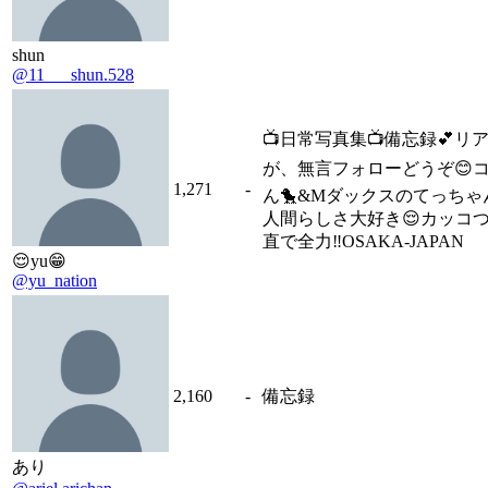
shun
@11___shun.528
📺日常写真集📺備忘録💕
が、無言フォローどうぞ😊
1,271
-
ん🐤&Mダックスのてっちゃ
人間らしさ大好き😌カッコ
直で全力‼️OSAKA-JAPAN
😌yu😁
@yu_nation
2,160
-
備忘録
あり