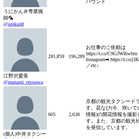
バウンド
うにかん＠専業猟
師🦜
@unikan8
お仕事のご依頼は
https://t.co/C9GJWlhwb
281,859
196,289
Instagram➡︎ https://t.co/
／etc↓
江野沢愛美
@manami_enosawa
京都の観光タクシード
す。花なび(今、咲いて
605
2,638
情報)の開花情報を撮影
す。また、京都の観光
を発信しています。
(個人)中井タクシー