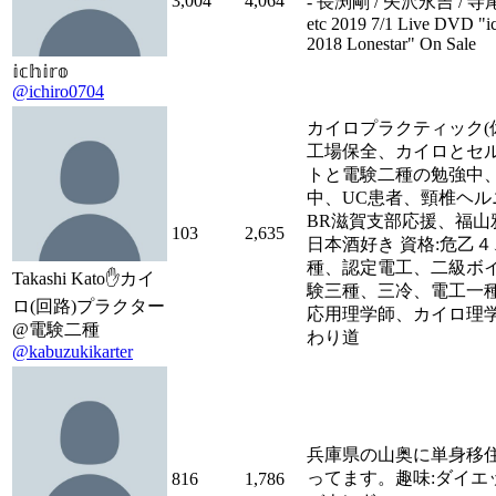
3,004
4,064
- 長渕剛 / 矢沢永吉 / 寺尾
etc 2019 7/1 Live DVD "ic
2018 Lonestar" On Sale
𝕚𝕔𝕙𝕚𝕣𝕠
@ichiro0704
カイロプラクティック(
工場保全、カイロとセル
トと電験二種の勉強中
中、UC患者、頸椎ヘル
BR滋賀支部応援、福山雅
103
2,635
日本酒好き 資格:危乙
種、認定電工、二級ボ
Takashi Kato✋カイ
験三種、三冷、電工一種
ロ(回路)プラクター
応用理学師、カイロ理学
@電験二種
わり道
@kabuzukikarter
兵庫県の山奥に単身移
ってます。趣味:ダイエッ
816
1,786