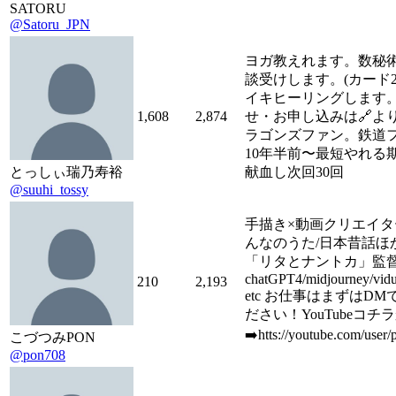
SATORU
@Satoru_JPN
ヨガ教えれます。数秘
談受けします。(カード2
イキヒーリングします
1,608
2,874
せ・お申し込みは🔗よ
ラゴンズファン。鉄道
10年半前〜最短やれる期間
とっしぃ瑞乃寿裕
献血し次回30回
@suuhi_tossy
手描き×動画クリエイター
んなのうた/日本昔話ほ
「リタとナントカ」監
chatGPT4/midjourney/vidu/
210
2,193
etc お仕事はまずはD
ださい！YouTubeコチ
➡️htts://youtube.com/user
こづつみPON
@pon708