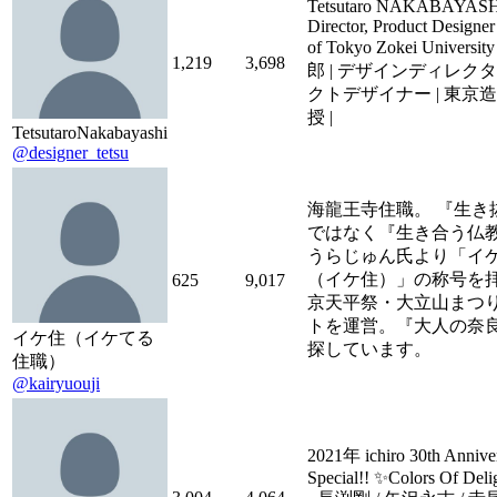
Tetsutaro NAKABAYASHI
Director, Product Designer 
of Tokyo Zokei Univers
1,219
3,698
郎 | デザインディレクタ
クトデザイナー | 東京
授 |
TetsutaroNakabayashi
@designer_tetsu
海龍王寺住職。 『生き
ではなく『生き合う仏
うらじゅん氏より「イ
（イケ住）」の称号を
625
9,017
京天平祭・大立山まつ
トを運営。『大人の奈
イケ住（イケてる
探しています。
住職）
@kairyuouji
2021年 ichiro 30th Annive
Special!! ✨Colors Of Del