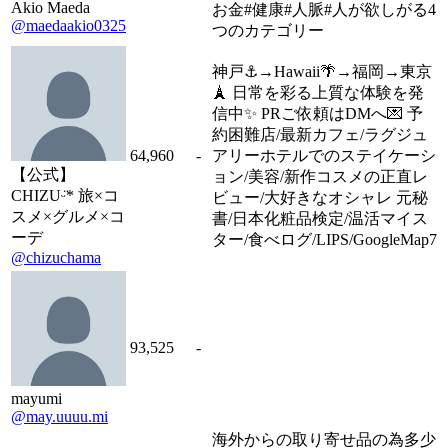
Akio Maeda
お金#健康#人脈#人が欲しがる4
@maedaakio0325
つのカテゴリー
神戸⚓️→Hawaii🌴→福岡→東京
🗼 日常を彩る上質な体験を発
信中✨ PRご依頼はDMへ💌 予
約困難店/最新カフェ/ラグジュ
64,960
-
アリーホテルでのステイケーシ
【公式】
ョン/美容/新作コスメの正直レ
CHIZUᵕ̈* 旅×コ
ビュー/大好きなオシャレ 元秘
スメ×グルメ×コ
書/日本化粧品検定/温活マイス
ーデ
ター/食べログ/LIPS/GoogleMap7
@chizuchama
93,525
-
mayumi
@may.uuuu.mi
海外からの取り寄せ品の為多少