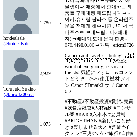
🔴미국배대지🔴 ➡뉴욕에서 아
울랫이나 매장에서 판매하는 제
품들 구매대행 해드립니다 ➡나
이키,슈프림,팔라스 등 온라인주
1,780
-
문을 저에게 해주시면 받아서 국
내주소로 보내드립니다.(배대
hotdealsale
지) ➡배대지,도매 문의 환영 -
@hotdealsale
070,4498,0106 ➡카톡 - ericm0726
Camera and travel is a hobby! 🇯🇵
🇹🇼🇸🇬🇺🇸🇦🇪🇵🇭Whole
world of everybody, let's make
friends! 気軽にフォロー&コメン
2,929
-
トどうぞ！(^-^) 使用機材 メイ
ン Canon 5Dmark3 サブ Canon
Teruyuki Sugino
6D
@bmw3200m3
#不動産#不動産投資#賃貸#売買
#飲食店経営#人材紹介#コンサ
ル業 #BAR #六本木 #会員制
#BRIGHTMAN #楽しいこと好
1,073
-
き #楽しませる天才 #営業 #イ
クメン#三児のパパ#旅行#自由#