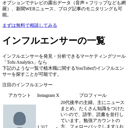
オプションでテレビの露出データ（音声＋フリップなども網
羅）、新聞WEBニュース、ブログ記事のモニタリングも可
能。
まずは無料で相談してみる
インフルエンサーの一覧
インフルエンサーを発見・分析できるマーケティングツール
「Tofu Analytics」なら
下記のような一覧で植木職に関するYouTubeのインフルエン
サーを探すことが可能です。
注目のインフルエンサー
アカウント
Instagram
X
プロフィール
20代後半の主婦。主にニュース
まとめ。たくさん知識をつけた
い✨ので、語学、読書を並行し
ています。勉強アカウントの
方、フォローバックします:) お
1,317
-