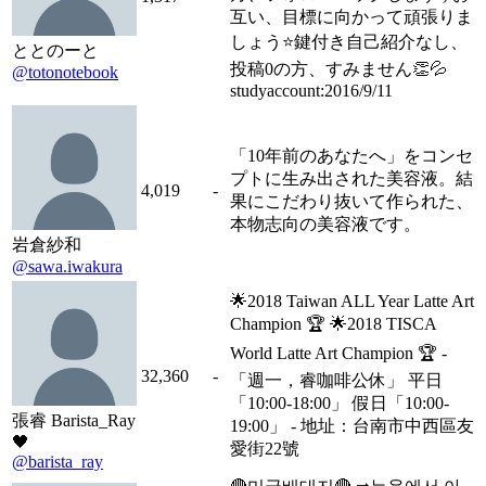
互い、目標に向かって頑張りま
しょう⭐️鍵付き自己紹介なし、
ととのーと
投稿0の方、すみません👏💦
@totonotebook
studyaccount:2016/9/11
「10年前のあなたへ」をコンセ
プトに生み出された美容液。結
4,019
-
果にこだわり抜いて作られた、
本物志向の美容液です。
岩倉紗和
@sawa.iwakura
🌟2018 Taiwan ALL Year Latte Art
Champion 🏆 🌟2018 TISCA
World Latte Art Champion 🏆 -
32,360
-
「週一，睿咖啡公休」 平日
「10:00-18:00」 假日「10:00-
張睿 Barista_Ray
19:00」 - 地址：台南市中西區友
🖤
愛街22號
@barista_ray