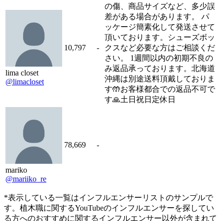
の傷、商品サイズなど、多少誤
差がある場合があります。 パ
ッケージ簡素化して発送させて
頂いております。シューズボッ
10,797
-
クスなど必要な方はご相談くだ
さい。 1週間以内の初期不良の
み返品承っております。北海道
lima closet
沖縄は別途送料頂戴しておりま
@limacloset
す🤲お客様都合での返品不可で
す🙏土日祝日定休日
78,669
-
mariko
@mariiko_re
*表示している一覧はインフルエンサーリストのサンプルで
す。植木職に関するYouTubeのインフルエンサーを探してい
る方へのおすすめに関するインフルエンサー以外が含まれて