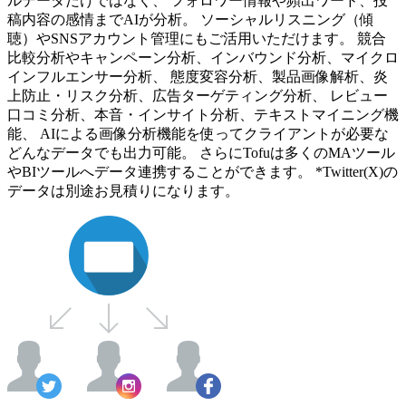
ルデータだけではなく、 フォロワー情報や頻出ワード、投
稿内容の感情までAIが分析。 ソーシャルリスニング（傾
聴）やSNSアカウント管理にもご活用いただけます。 競合
比較分析やキャンペーン分析、インバウンド分析、マイクロ
インフルエンサー分析、 態度変容分析、製品画像解析、炎
上防止・リスク分析、広告ターゲティング分析、 レビュー
口コミ分析、本音・インサイト分析、テキストマイニング機
能、 AIによる画像分析機能を使ってクライアントが必要な
どんなデータでも出力可能。 さらにTofuは多くのMAツール
やBIツールへデータ連携することができます。 *Twitter(X)の
データは別途お見積りになります。