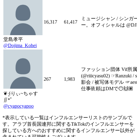
ミュージシャン / シン
16,317
61,417
ー。オフィシャルは @DJK
堂島孝平
@Dojima_Kohei
‍ファッション団体 Vif所属 .
(@riiicyasu02) ☞Ranzuk
267
1,983
影会 / 被写体モデル ‍☞aestheti
仕事依頼はDMで😶🙌🏽
❦·̩͙꒰りぃ~ちゃす
∬*ﾟ
@cyapocyapoo
*表示している一覧はインフルエンサーリストのサンプルで
す。アラブ首長国連邦に関するTikTokのインフルエンサーを
探している方へのおすすめに関するインフルエンサー以外が
含まれている可能性もございます。