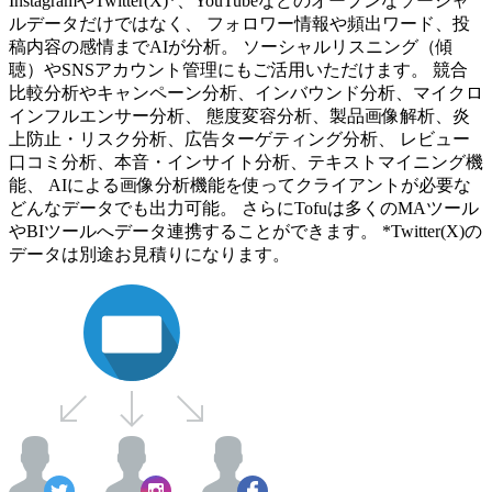
InstagramやTwitter(X)*、YouTubeなどのオープンなソーシャ
ルデータだけではなく、 フォロワー情報や頻出ワード、投
稿内容の感情までAIが分析。 ソーシャルリスニング（傾
聴）やSNSアカウント管理にもご活用いただけます。 競合
比較分析やキャンペーン分析、インバウンド分析、マイクロ
インフルエンサー分析、 態度変容分析、製品画像解析、炎
上防止・リスク分析、広告ターゲティング分析、 レビュー
口コミ分析、本音・インサイト分析、テキストマイニング機
能、 AIによる画像分析機能を使ってクライアントが必要な
どんなデータでも出力可能。 さらにTofuは多くのMAツール
やBIツールへデータ連携することができます。 *Twitter(X)の
データは別途お見積りになります。