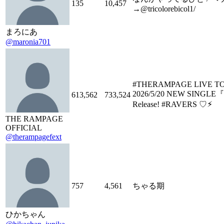
135
10,457
→@tricolorebicol1/
まろにあ
@maronia701
#THERAMPAGE LIVE TO
2026/5/20 NEW SINGL
613,562
733,524
Release! #RAVERS ♡⚡︎
THE RAMPAGE
OFFICIAL
@therampagefext
757
4,561
ちゃる期
ひかちゃん