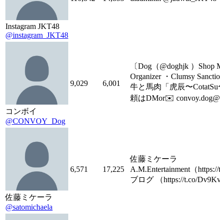
Instagram JKT48
@instagram_JKT48
〔Dog（@doghjk ）Shop 
Organizer ・Clumsy Sanct
9,029
6,001
牛と馬肉「虎辰〜CotatSu
頼はDMor✉️ convoy.dog
コンボイ
@CONVOY_Dog
佐藤ミケーラ ㅤㅤㅤㅤㅤㅤㅤㅤㅤㅤㅤㅤㅤ
6,571
17,225
A.M.Entertainment（https:
ブログ （https://t.co/Dv9
佐藤ミケーラ
@satomichaela