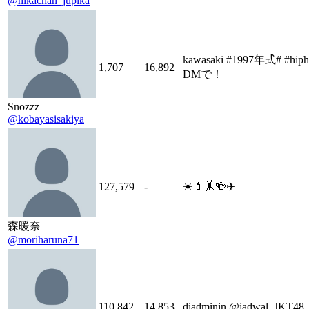
@hikachan_jupika
kawasaki #1997年式# #
1,707
16,892
DMで！
Snozzz
@kobayasisakiya
☀️💄🤸🍻✈️
127,579
-
森暖奈
@moriharuna71
110,842
14,853
diadminin @jadwal_JKT48