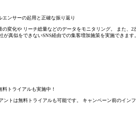
ルエンサーの起用と正確な振り返り
の変化や リーチ総量などのデータをモニタリング。 また、2
社が真似をできないSNS経由での集客増加施策を実施できます
無料トライアルも実施中！
アントは無料トライアルも可能です。 キャンペーン前のイン