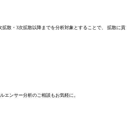
次拡散・3次拡散以降までを分析対象とすることで、 拡散に貢
。
フルエンサー分析のご相談もお気軽に。