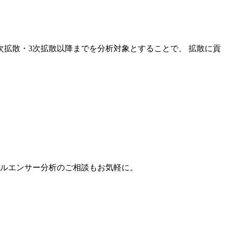
次拡散・3次拡散以降までを分析対象とすることで、 拡散に貢
。
フルエンサー分析のご相談もお気軽に。