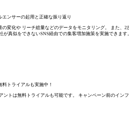
ルエンサーの起用と正確な振り返り
の変化や リーチ総量などのデータをモニタリング。 また、2
社が真似をできないSNS経由での集客増加施策を実施できます
無料トライアルも実施中！
アントは無料トライアルも可能です。 キャンペーン前のイン