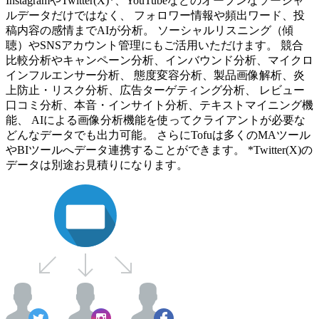
InstagramやTwitter(X)*、YouTubeなどのオープンなソーシャ
ルデータだけではなく、 フォロワー情報や頻出ワード、投
稿内容の感情までAIが分析。 ソーシャルリスニング（傾
聴）やSNSアカウント管理にもご活用いただけます。 競合
比較分析やキャンペーン分析、インバウンド分析、マイクロ
インフルエンサー分析、 態度変容分析、製品画像解析、炎
上防止・リスク分析、広告ターゲティング分析、 レビュー
口コミ分析、本音・インサイト分析、テキストマイニング機
能、 AIによる画像分析機能を使ってクライアントが必要な
どんなデータでも出力可能。 さらにTofuは多くのMAツール
やBIツールへデータ連携することができます。 *Twitter(X)の
データは別途お見積りになります。