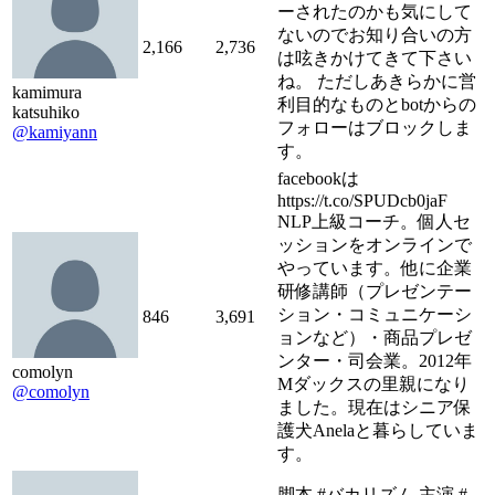
ーされたのかも気にして
ないのでお知り合いの方
2,166
2,736
は呟きかけてきて下さい
ね。 ただしあきらかに営
kamimura
利目的なものとbotからの
katsuhiko
フォローはブロックしま
@kamiyann
す。
facebookは
https://t.co/SPUDcb0jaF
NLP上級コーチ。個人セ
ッションをオンラインで
やっています。他に企業
研修講師（プレゼンテー
ション・コミュニケーシ
846
3,691
ョンなど）・商品プレゼ
ンター・司会業。2012年
comolyn
Mダックスの里親になり
@comolyn
ました。現在はシニア保
護犬Anelaと暮らしていま
す。
脚本 #バカリズム 主演 #