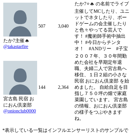
たか7⭐🔥 の名前でライブ
主催してMCしたり、ユニ
ットでネタしたり、ボー
ドゲームの会主催したり
507
3,040
と色々やってる芸人で
す！ #魔術師手術中抽出
たか7主催🔥
中！ #今日からチンタ
@takastarfire
オ！ #ANDリー #子宝
２００７年、３０年間勤
めた会社を早期定年退
職、夫婦二人で宮古島へ
移住、１日２組の小さな
民宿 おにおん倶楽部 を始
144
2,364
めました。 自給自足を目
指し７５０坪の畑で家庭
宮古島 民宿 お
菜園しています。 宮古島
におん倶楽部
の情報、おにおん倶楽部
@onionclub0000
の様子をつぶやきます
ね。
*表示している一覧はインフルエンサーリストのサンプルで