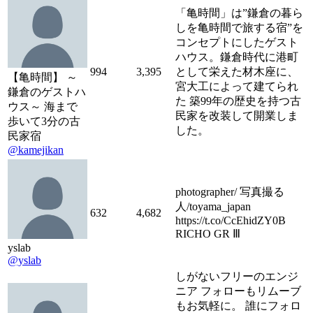
「亀時間」は”鎌倉の暮ら
しを亀時間で旅する宿”を
コンセプトにしたゲスト
ハウス。鎌倉時代に港町
994
3,395
として栄えた材木座に、
【亀時間】 ～
宮大工によって建てられ
鎌倉のゲストハ
た 築99年の歴史を持つ古
ウス～ 海まで
民家を改装して開業しま
歩いて3分の古
した。
民家宿
@kamejikan
photographer/ 写真撮る
人/toyama_japan
632
4,682
https://t.co/CcEhidZY0B
RICHO GR Ⅲ
yslab
@yslab
しがないフリーのエンジ
ニア フォローもリムーブ
もお気軽に。 誰にフォロ