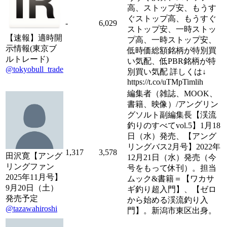
高、ストップ安、もうす
ぐストップ高、もうすぐ
-
6,029
ストップ安、一時ストッ
【速報】適時開
プ高、一時ストップ安、
示情報(東京ブ
低時価総額銘柄が特別買
ルトレード)
い気配、低PBR銘柄が特
@tokyobull_trade
別買い気配 詳しくは↓
https://t.co/uTMpTimlih
編集者（雑誌、MOOK、
書籍、映像）/アングリン
グソルト副編集長【渓流
釣りのすべてvol.5】1月18
日（水）発売、【アング
リングバス2月号】2022年
1,317
3,578
田沢寛【アング
12月21日（水）発売（今
リングファン
号をもって休刊）。担当
2025年11月号】
ムック&書籍＝【ワカサ
9月20日（土）
ギ釣り超入門】、【ゼロ
発売予定
から始める渓流釣り入
@tazawahiroshi
門】。新潟市東区出身。