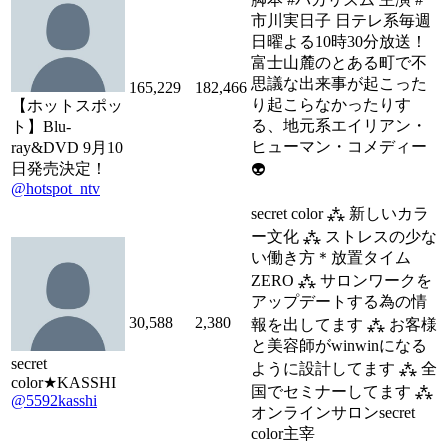
市川実日子 日テレ系毎週
日曜よる10時30分放送！
富士山麓のとある町で不
思議な出来事が起こった
165,229
182,466
り起こらなかったりす
【ホットスポッ
る、地元系エイリアン・
ト】Blu-
ヒューマン・コメディー
ray&DVD 9月10
日発売決定！
👽
@hotspot_ntv
secret color ⁂ 新しいカラ
ー文化 ⁂ ストレスの少な
い働き方＊放置タイム
ZERO ⁂ サロンワークを
アップデートする為の情
30,588
2,380
報を出してます ⁂ お客様
と美容師がwinwinになる
secret
ように設計してます ⁂ 全
color★KASSHI
国でセミナーしてます ⁂
@5592kasshi
オンラインサロンsecret
color主宰