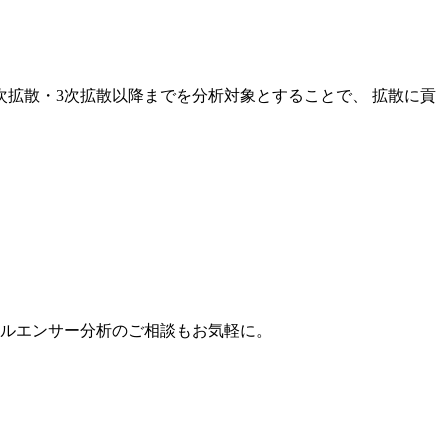
次拡散・3次拡散以降までを分析対象とすることで、 拡散に貢
。
フルエンサー分析のご相談もお気軽に。