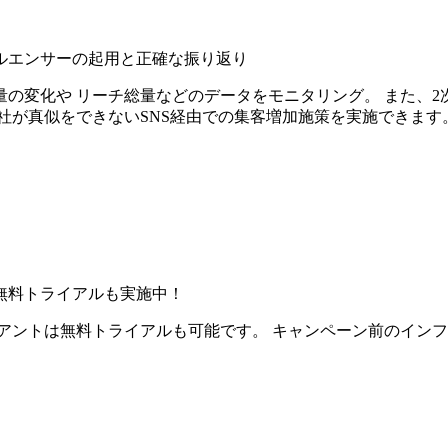
ルエンサーの起用と正確な振り返り
の変化や リーチ総量などのデータをモニタリング。 また、2
社が真似をできないSNS経由での集客増加施策を実施できます
無料トライアルも実施中！
アントは無料トライアルも可能です。 キャンペーン前のイン