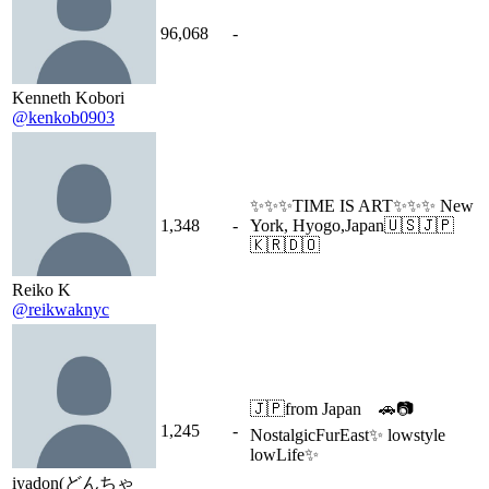
96,068
-
Kenneth Kobori
@kenkob0903
✨✨✨TIME IS ART✨✨✨ New
1,348
-
York, Hyogo,Japan🇺🇸🇯🇵
🇰🇷🇩🇴
Reiko K
@reikwaknyc
🇯🇵from Japan 🚗📷
1,245
-
NostalgicFurEast✨ lowstyle
lowLife✨
iyadon(どんちゃ