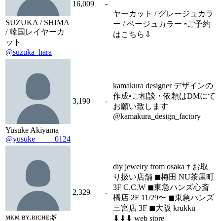
16,009
-
ヤーカット / グレージュカラ
SUZUKA / SHIMA
ー / ベージュカラー ▫️ご予約
/ 韓国レイヤーカ
はこちら⇩
ット
@suzuka_hara
kamakura designer デザインの
作成•ご相談・依頼はDMにて
3,190
-
お願い致します
@kamakura_design_factory
Yusuke Akiyama
@yusuke_____0124
diy jewelry from osaka † お取
り扱い店舗 ◼︎梅田 NU茶屋町
3F C.C.W ◼︎東急ハンズ心斎
2,329
-
橋店 2F 11/29〜 ◼︎東急ハンズ
三宮店 3F ◼︎大阪 krukku
мᴋм вʏ.ʀɪᴄʜᴇ🌿
⬇︎⬇︎⬇︎ web store