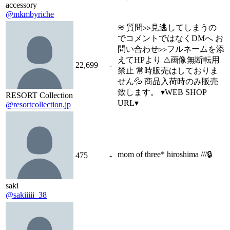
accessory
@mkmbyriche
≋ 質問▹▹見逃してしまうの
でコメントではなくDMへ お
問い合わせ▹▹フルネームを添
えてHPより ⚠︎画像無断転用
22,699
-
禁止 常時販売はしておりま
せん💦 商品入荷時のみ販売
致します。 ▾WEB SHOP
RESORT Collection
URL▾
@resortcollection.jp
mom of three* hiroshima ///🔒
475
-
saki
@sakiiiii_38