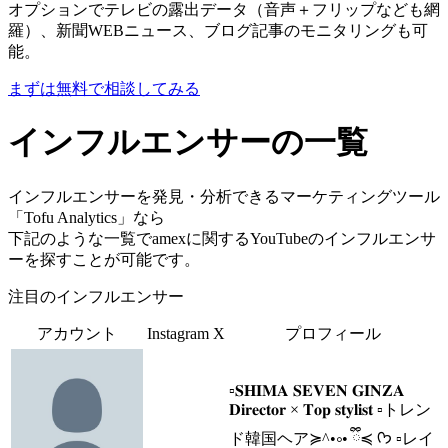
オプションでテレビの露出データ（音声＋フリップなども網
羅）、新聞WEBニュース、ブログ記事のモニタリングも可
能。
まずは無料で相談してみる
インフルエンサーの一覧
インフルエンサーを発見・分析できるマーケティングツール
「Tofu Analytics」なら
下記のような一覧でamexに関するYouTubeのインフルエンサ
ーを探すことが可能です。
注目のインフルエンサー
アカウント
Instagram
X
プロフィール
▫️𝐒𝐇𝐈𝐌𝐀 𝐒𝐄𝐕𝐄𝐍 𝐆𝐈𝐍𝐙𝐀
𝐃𝐢𝐫𝐞𝐜𝐭𝐨𝐫 × 𝐓𝐨𝐩 𝐬𝐭𝐲𝐥𝐢𝐬𝐭 ▫️トレン
ド韓国ヘア≽^•༚• ྀི≼ ᡣ𐭩 ▫️レイ