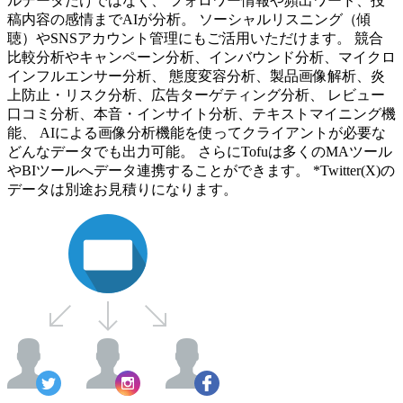
ルデータだけではなく、 フォロワー情報や頻出ワード、投
稿内容の感情までAIが分析。 ソーシャルリスニング（傾
聴）やSNSアカウント管理にもご活用いただけます。 競合
比較分析やキャンペーン分析、インバウンド分析、マイクロ
インフルエンサー分析、 態度変容分析、製品画像解析、炎
上防止・リスク分析、広告ターゲティング分析、 レビュー
口コミ分析、本音・インサイト分析、テキストマイニング機
能、 AIによる画像分析機能を使ってクライアントが必要な
どんなデータでも出力可能。 さらにTofuは多くのMAツール
やBIツールへデータ連携することができます。 *Twitter(X)の
データは別途お見積りになります。