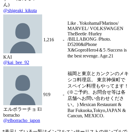
ん)
@shigeaki_kikuta
Like . YokohamaFMarinos/
MARVEL/ VOLKSWAGEN
TheBeetle /Hurley
/BILLABONG /Photo.
1,216
-
D5200&iPhone
X&GoproHero4＆5 /Success is
the best revenge. Age.21
KAI
@kai_bee_92
福岡と東京とカンクンのメキ
シコ料理店。 東京神保町で
スペイン料理もやってます！
(※ご予約、お問合せ等は各
919
-
店舗へお問い合わせくださ
い。) Mexican Restaurant &
エルボラーチョ El
Bar Fukuoka,Tokyo,JAPAN &
borracho
Cancun, MEXICO.
@elborracho_japon
*表示している一覧はインフルエンサーリストのサンプルで