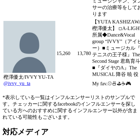
ミュージシャン、ダ
サーの治療等をして
ります
【YUTA KASHIZAW
樫澤優太】 ◽︎A-LIGH
所属◆Dance&Vocal
group “IVVY”（アイ
ー）■ミュージカル
15,260
13,780
テニスの王子様』The
Second Stage 君島育
■『ダイヤのA』The
MUSICAL 降谷 暁 役
樫澤優太/IVVY YU-TA
@ivvy_yu_ta
My fav.⚾️🍜⛳️☕️🎮
*表示している一覧はインフルエンサーリストのサンプルで
す。チェッカーに関するfacebookのインフルエンサーを探し
ている方へのおすすめに関するインフルエンサー以外が含ま
れている可能性もございます。
対応メディア