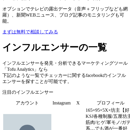
オプションでテレビの露出データ（音声＋フリップなども網
羅）、新聞WEBニュース、ブログ記事のモニタリングも可
能。
まずは無料で相談してみる
インフルエンサーの一覧
インフルエンサーを発見・分析できるマーケティングツール
「Tofu Analytics」なら
下記のような一覧でチェッカーに関するfacebookのインフル
エンサーを探すことが可能です。
注目のインフルエンサー
アカウント
Instagram
X
プロフィール
165×95×5X×坊主【
KSJ各種制服/五厘坊主
筋肉/ヒゲ/軍モノ/ガ
系…でも酒が一番好