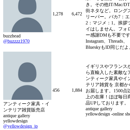
き。その他IT/Mac/DT
街ネタなど。ロング
1,278
6,472
リーパー。バカ7：エ
2：マジメ：1。挨拶
イはしません。フォ
ー感謝DMも不要で
buzzhead
@buzzzz1970
Instagram、Threads、
BlueskyもID同じだ
イギリスやフランス
ら直輸入した素敵な
ンティーク家具やイ
テリア雑貨を 京都か
456
1,884
お届します。1500点
上の在庫！ほぼ毎日
品UPしております。
アンティーク家具・イ
antique gallery
ンテリア雑貨販売店
yellowdesign -online sh
antique gallery
yellowdesign
@yellowdesign_jp