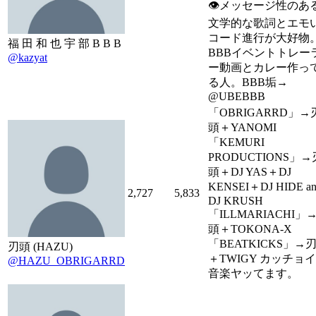
👁メッセージ性のあ
文学的な歌詞とエモ
コード進行が大好物
福 田 和 也 宇 部 B B B
BBBイベントトレー
@kazyat
ー動画とカレー作っ
る人。BBB垢→
@UBEBBB
「OBRIGARRD」→
頭＋YANOMI
「KEMURI
PRODUCTIONS」→
頭＋DJ YAS＋DJ
KENSEI＋DJ HIDE an
2,727
5,833
DJ KRUSH
「ILLMARIACHI」
頭＋TOKONA-X
「BEATKICKS」→
刃頭 (HAZU)
＋TWIGY カッチョ
@HAZU_OBRIGARRD
音楽ヤッてます。