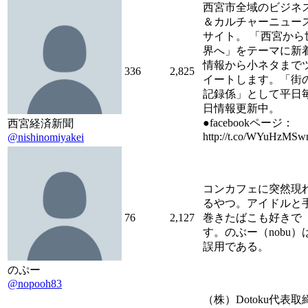
西宮市全域のビジネ
＆カルチャーニュー
サイト。 「西宮から
界へ」をテーマに新
情報から小ネタまで
336
2,825
イートします。「街
記録係」として平日
日情報更新中。
●facebookページ：
西宮経済新聞
http://t.co/WYuHzMS
@nishinomiyakei
コンカフェに突然現
るやつ。アイドルと
76
2,127
巻きたばこも好きで
す。のぶー（nobu）
誤用である。
のぷー
@nopooh83
（株）Dotoku代表取