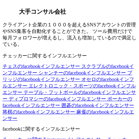
大手コンサル会社
クライアント企業の１０００を超えるSNSアカウントの管理
やSNS集客を自動化することができた。 ツール費用だけで
毎月フォロワーが増えるし、流入も増加しているので満足し
ている。
チェッカーに関するインフルエンサー
チェスのfacebookインフルエンサー
スクラブルのfacebookイ
ンフルエンサー
シャンチーのfacebookインフルエンサー
ブ
リッジのfacebookインフルエンサー
オセロのfacebookインフ
ルエンサー
エレクトロニック・スポーツのfacebookインフル
エンサー
テーブル・フットボールのfacebookインフルエンサ
ー
ディプロマシーのfacebookインフルエンサー
ポーカーの
facebookインフルエンサー
囲碁のfacebookインフルエンサー
将棋のfacebookインフルエンサー
麻雀のfacebookインフルエ
ンサー
facebookに関するインフルエンサー