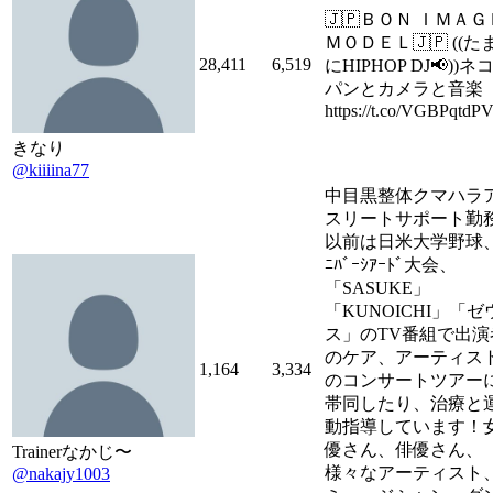
🇯🇵ＢＯＮ ＩＭＡＧ
ＭＯＤＥＬ🇯🇵 ((た
28,411
6,519
にHIPHOP DJ📢))ネ
パンとカメラと音楽
https://t.co/VGBPqtdP
きなり
@kiiiina77
中目黒整体クマハラ
スリートサポート勤
以前は日米大学野球、
ﾆﾊﾞｰｼｱｰﾄﾞ大会、
「SASUKE」
「KUNOICHI」「ゼ
ス」のTV番組で出演
のケア、アーティス
1,164
3,334
のコンサートツアー
帯同したり、治療と
動指導しています！
優さん、俳優さん、
Trainerなかじ〜
様々なアーティスト
@nakajy1003