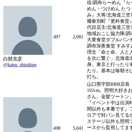
役/調布らーめん『ら
めん・つけめん たつ
み』大将/北海道三笠
幾春別町『更科食堂』
代目店主/北海道三笠
地域おこし協力隊/調
497
2,081
大衆食堂ダブルパンチ
調布深夜食堂 すみす
理念「命と命、人と
を次に繋ぐ」北海道
白髭克彦
身。東京と行ったり
@katsu_shirahige
たり。基本は毎朝そ
打ち。
山口県宇部BBB店長
192cm。照明大好き
さん。金髪ツートン
『イベント中は出演
間以外も本番です』
ロアで対バン見てる
ステージ以外も照明
ースから監視してま
498
5,041