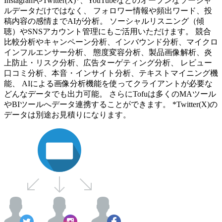
InstagramやTwitter(X)*、YouTubeなどのオープンなソーシャ
ルデータだけではなく、 フォロワー情報や頻出ワード、投
稿内容の感情までAIが分析。 ソーシャルリスニング（傾
聴）やSNSアカウント管理にもご活用いただけます。 競合
比較分析やキャンペーン分析、インバウンド分析、マイクロ
インフルエンサー分析、 態度変容分析、製品画像解析、炎
上防止・リスク分析、広告ターゲティング分析、 レビュー
口コミ分析、本音・インサイト分析、テキストマイニング機
能、 AIによる画像分析機能を使ってクライアントが必要な
どんなデータでも出力可能。 さらにTofuは多くのMAツール
やBIツールへデータ連携することができます。 *Twitter(X)の
データは別途お見積りになります。