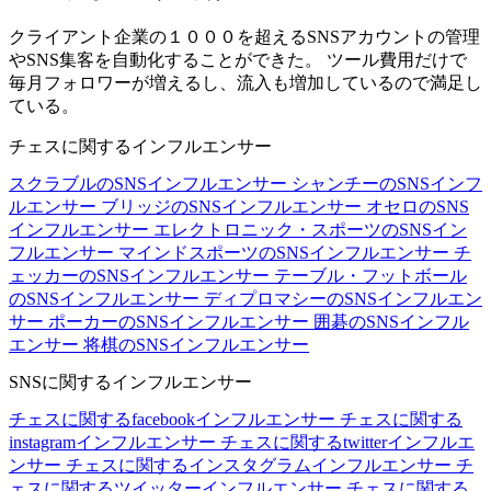
クライアント企業の１０００を超えるSNSアカウントの管理
やSNS集客を自動化することができた。 ツール費用だけで
毎月フォロワーが増えるし、流入も増加しているので満足し
ている。
チェスに関するインフルエンサー
スクラブルのSNSインフルエンサー
シャンチーのSNSインフ
ルエンサー
ブリッジのSNSインフルエンサー
オセロのSNS
インフルエンサー
エレクトロニック・スポーツのSNSイン
フルエンサー
マインドスポーツのSNSインフルエンサー
チ
ェッカーのSNSインフルエンサー
テーブル・フットボール
のSNSインフルエンサー
ディプロマシーのSNSインフルエン
サー
ポーカーのSNSインフルエンサー
囲碁のSNSインフル
エンサー
将棋のSNSインフルエンサー
SNSに関するインフルエンサー
チェスに関するfacebookインフルエンサー
チェスに関する
instagramインフルエンサー
チェスに関するtwitterインフルエ
ンサー
チェスに関するインスタグラムインフルエンサー
チ
ェスに関するツイッターインフルエンサー
チェスに関する