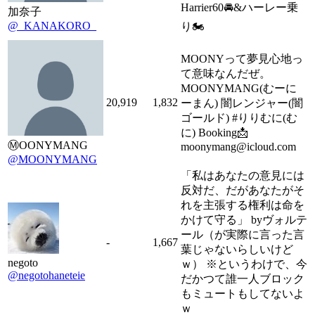
Harrier60🚘&ハーレー乗
加奈子
@_KANAKORO_
り🏍
MOONYって夢見心地っ
て意味なんだぜ。
MOONYMANG(むーに
20,919
1,832
ーまん) 闇レンジャー(闇
ゴールド) #りりむに(む
に) Booking📩
Ⓜ️OONYMANG
moonymang@icloud.com
@MOONYMANG
「私はあなたの意見には
反対だ、だがあなたがそ
れを主張する権利は命を
かけて守る」 byヴォルテ
ール（が実際に言った言
-
1,667
葉じゃないらしいけど
negoto
ｗ） ※というわけで、今
@negotohaneteie
だかつて誰一人ブロック
もミュートもしてないよ
ｗ