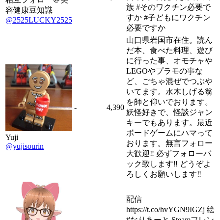
族 #そのワクチン必要で
容健康豆知識
すか #子どもにワクチン
@2525LUCKY2525
必要ですか
山口県岩国市在住。読ん
だ本、食べた料理、遊び
に行った事、オモチャや
LEGOやプラモの事な
ど、ごちゃ混ぜでつぶや
いてます。水木しげる翁
を師と仰いでおります。
-
4,390
妖怪好きで、怪談ジャン
キーでもあります。最近
ボードゲームにハマって
Yuji
おります。無言フォロー
@yujisourin
大歓迎‼︎ 必ずフォローバ
ック致します‼︎ どうぞよ
ろしくお願いします‼︎
配信
https://t.co/hvYGN9IGZj 絵
#なりあーと Steamフレン