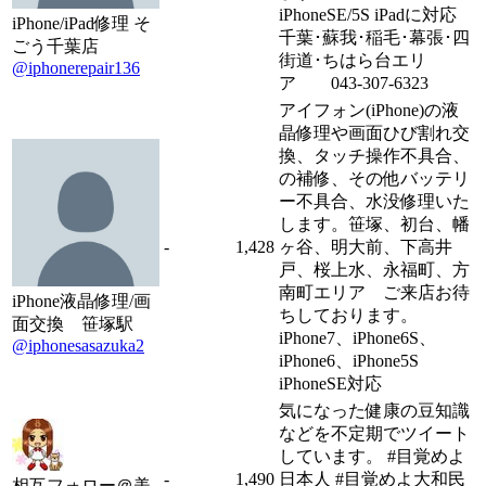
iPhoneSE/5S iPadに対応
iPhone/iPad修理 そ
千葉･蘇我･稲毛･幕張･四
ごう千葉店
街道･ちはら台エリ
@iphonerepair136
ア 043-307-6323
アイフォン(iPhone)の液
晶修理や画面ひび割れ交
換、タッチ操作不具合、
の補修、その他バッテリ
ー不具合、水没修理いた
します。笹塚、初台、幡
-
1,428
ヶ谷、明大前、下高井
戸、桜上水、永福町、方
南町エリア ご来店お待
iPhone液晶修理/画
ちしております。
面交換 笹塚駅
iPhone7、iPhone6S、
@iphonesasazuka2
iPhone6、iPhone5S
iPhoneSE対応
気になった健康の豆知識
などを不定期でツイート
しています。 #目覚めよ
-
1,490
日本人 #目覚めよ大和民
相互フォロー＠美