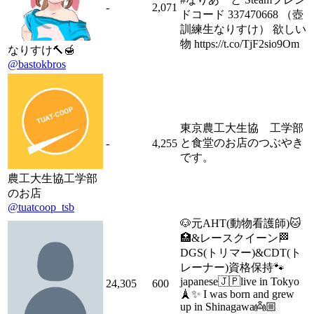
-
2,071
ドコード 337470668 （壺
訓練生なりすけ） 欲しい
物 https://t.co/TjF2sio9Om
なりすけ🔨🍯
@bastokbros
東京農工大生協 工学部
と食堂のお店のつぶやき
-
4,255
です。
農工大生協工学部
のお店
@tuatcoop_tsb
🐶元AHT(動物看護師)🐱
🏥&レースクイーン🏁
DGS(トリマー)&CDT(ト
レーナー)資格保持🐾
japanese🇯🇵live in Tokyo
24,305
600
🗼✨ I was born and grew
up in Shinagawa👼🏼