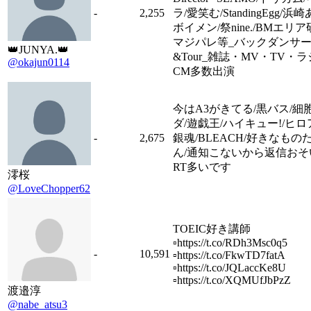
-
2,255
ラ/愛笑む/StandingEgg/浜
ボイメン/祭nine./BMエリア
マジパレ等_バックダンサー
👑JUNYA.👑
&Tour_雑誌・MV・TV・
@okajun0114
CM多数出演
今はA3がきてる/黒バス/細
ダ/遊戯王/ハイキュー!/ヒロ
-
2,675
銀魂/BLEACH/好きなもの
ん/通知こないから返信おそ
RT多いです
澪桜
@LoveChopper62
TOEIC好き講師
▫️https://t.co/RDh3Msc0q5
-
10,591
▫️https://t.co/FkwTD7fatA
▫️https://t.co/JQLaccKe8U
▫️https://t.co/XQMUfJbPzZ
渡邉淳
@nabe_atsu3