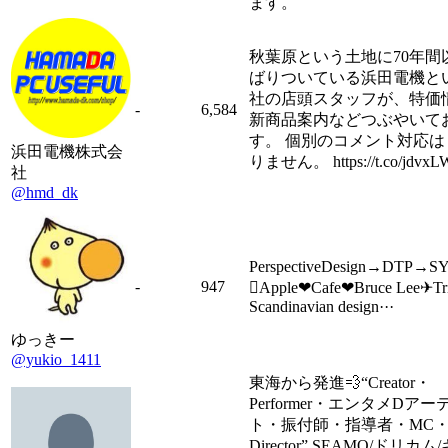
ます。
秋葉原という土地に70年間
ばりついている浜田電機と
社の店頭スタッフが、特価
-
6,584
新商品案内などつぶやいて
す。 個別のコメント対応は
浜田電機株式会
りません。 https://t.co/jdvxL
社
@hmd_dk
PerspectiveDesign→DTP→
-
947
Apple❤︎Cafe❤︎Bruce Lee✈︎Tr
Scandinavian design···
ゆっきー
@yukio_1411
東海から発進💨“Creator・
Performer・エンタメDア
ト・振付師・指導者・MC
Director” SEAMO/ドリカ