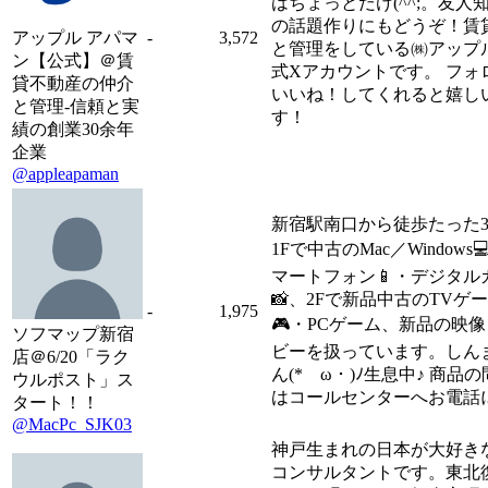
はちょっとだけ(^^;。友人
の話題作りにもどうぞ！賃
アップル アパマ
-
3,572
と管理をしている㈱アップ
ン【公式】＠賃
式Xアカウントです。 フォ
貸不動産の仲介
いいね！してくれると嬉し
と管理-信頼と実
す！
績の創業30余年
企業
@appleapaman
新宿駅南口から徒歩たった
1Fで中古のMac／Windows
マートフォン📱・デジタル
📸、2Fで新品中古のTVゲ
-
1,975
🎮・PCゲーム、新品の映
ソフマップ新宿
ビーを扱っています。しん
店＠6/20「ラク
ん(*ゝω・)ﾉ生息中♪ 商品
ウルポスト」ス
はコールセンターへお電話
タート！！
@MacPc_SJK03
神戸生まれの日本が大好き
コンサルタントです。東北