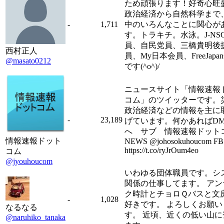
ため頑張ります！好奇心旺
政治経済から自然科学まで
-
1,711
中のいろんなことに関心が
す。トラキチ。水泳。J-NS
員、自民党員、三橋貴明後
西村正人
員、My日本会員、FreeJapa
@masato0212
です(^o^)/
ニュースサイト「情報速報
コム」のツイッターです。
政治経済などの情報を主に
-
23,189
げています。何かあればD
へ サブ 情報速報ドット
情報速報ドット
NEWS @johosokuhoucom 
https://t.co/ryJrOum4eo
コム
@jyouhoucom
いわゆる団体職員です。シ
関係の仕事してます。 アン
ク時計とチョロＱバスと文
-
1,028
好きです。 よろしくお願い
なるなる
す。 近頃、近くの低い山に
@naruhiko_tanaka